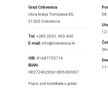
Grad Crikvenica
Pon
Ulica kralja Tomislava 85,
08:
51260 Crikvenica
Uto
12:
Tel:
+385 (0)51 455 400
Čet
E-mail:
info@crikvenica.hr
Str
OIB:
81687755716
Dn
IBAN:
11:
HR2724020061805300007
Popis svih kontakata u gradu