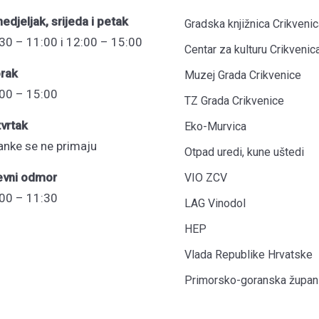
edjeljak, srijeda i petak
Gradska knjižnica Crikvenic
30 – 11:00 i 12:00 – 15:00
Centar za kulturu Crikvenic
rak
Muzej Grada Crikvenice
00 – 15:00
TZ Grada Crikvenice
vrtak
Eko-Murvica
anke se ne primaju
Otpad uredi, kune uštedi
evni odmor
VIO ZCV
00 – 11:30
LAG Vinodol
HEP
Vlada Republike Hrvatske
Primorsko-goranska župani