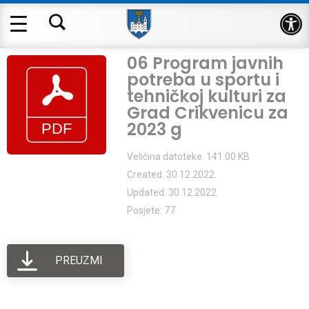
Op
06 Program javnih
potreba u sportu i
tehničkoj kulturi za
Grad Crikvenicu za
2023 g
Veličina datoteke: 141.00 KB
Created: 30.12.2022.
Updated: 30.12.2022.
Posjete: 77
PREUZMI