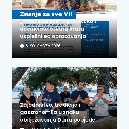
„Znanje za sve“ – projekt koji
učenicima otvara vrata
uspješnijeg obrazovanja
6. KOLOVOZA 2026.
Zajedništvo, tradicija i
gastronomija u znaku
obilježavanja Dana pobjede