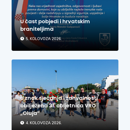
U čast pobjedi i hrvatskim
braniteljima
5. KOLOVOZA 2026.
U znak sjećanja i zahvalnosti
obilježena 31. obljetnica VRO
„Oluja“
4. KOLOVOZA 2026.