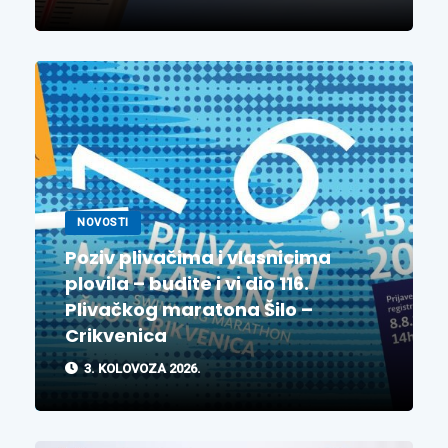
NOVOSTI
Poziv plivačima i vlasnicima
plovila – budite i vi dio 116.
Plivačkog maratona Šilo –
Crikvenica
3. KOLOVOZA 2026.