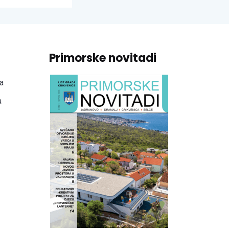
Primorske novitadi
a
a