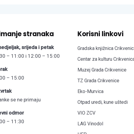
imanje stranaka
Korisni linkovi
edjeljak, srijeda i petak
Gradska knjižnica Crikvenic
30 – 11:00 i 12:00 – 15:00
Centar za kulturu Crikvenic
rak
Muzej Grada Crikvenice
00 – 15:00
TZ Grada Crikvenice
vrtak
Eko-Murvica
anke se ne primaju
Otpad uredi, kune uštedi
evni odmor
VIO ZCV
00 – 11:30
LAG Vinodol