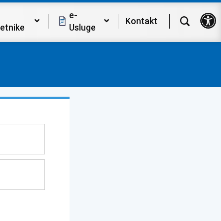
Op
e-
Kontakt
etnike
Usluge