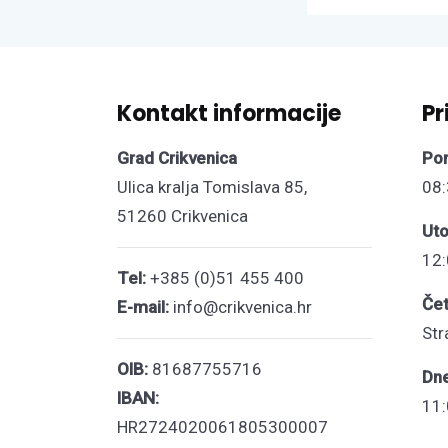
Kontakt informacije
Pr
Grad Crikvenica
Pon
Ulica kralja Tomislava 85,
08:
51260 Crikvenica
Uto
12:
Tel:
+385 (0)51 455 400
Čet
E-mail:
info@crikvenica.hr
Str
OIB:
81687755716
Dn
IBAN:
11:
HR2724020061805300007