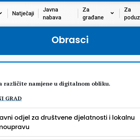
Javna
Za
Za
Natječaji
nabava
građane
poduz
Obrasci
a različite namjene u digitalnom obliku.
I GRAD
avni odjel za društvene djelatnosti i lokalnu
moupravu