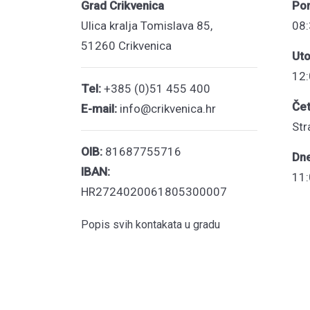
Grad Crikvenica
Pon
Ulica kralja Tomislava 85,
08:
51260 Crikvenica
Uto
12:
Tel:
+385 (0)51 455 400
Čet
E-mail:
info@crikvenica.hr
Str
OIB:
81687755716
Dn
IBAN:
11:
HR2724020061805300007
Popis svih kontakata u gradu