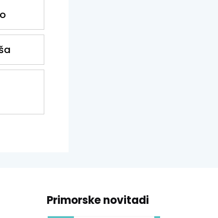
vo
iša
Primorske novitadi