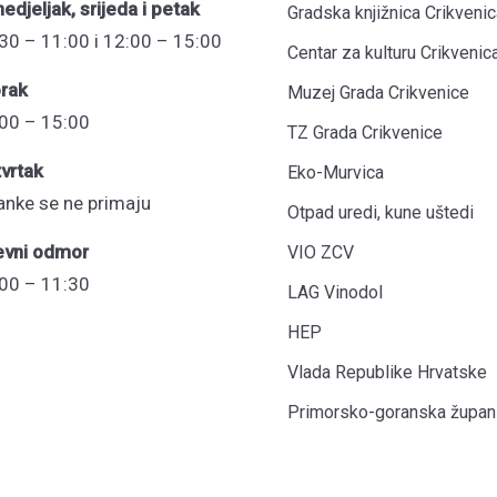
edjeljak, srijeda i petak
Gradska knjižnica Crikvenic
30 – 11:00 i 12:00 – 15:00
Centar za kulturu Crikvenic
rak
Muzej Grada Crikvenice
00 – 15:00
TZ Grada Crikvenice
vrtak
Eko-Murvica
anke se ne primaju
Otpad uredi, kune uštedi
evni odmor
VIO ZCV
00 – 11:30
LAG Vinodol
HEP
Vlada Republike Hrvatske
Primorsko-goranska župani