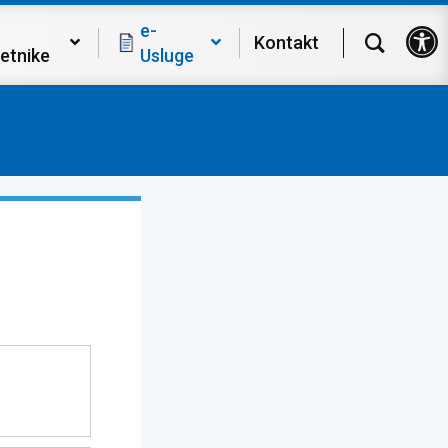
Op
e-
Kontakt
etnike
Usluge