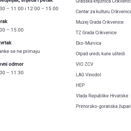
edjeljak, srijeda i petak
Gradska knjižnica Crikvenic
30 – 11:00 i 12:00 – 15:00
Centar za kulturu Crikvenic
rak
Muzej Grada Crikvenice
00 – 15:00
TZ Grada Crikvenice
vrtak
Eko-Murvica
anke se ne primaju
Otpad uredi, kune uštedi
evni odmor
VIO ZCV
00 – 11:30
LAG Vinodol
HEP
Vlada Republike Hrvatske
Primorsko-goranska župani