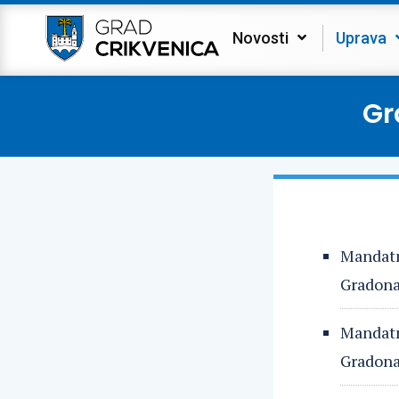
Novosti
Uprava
Gr
Mandatn
Gradonač
Mandatn
Gradonač