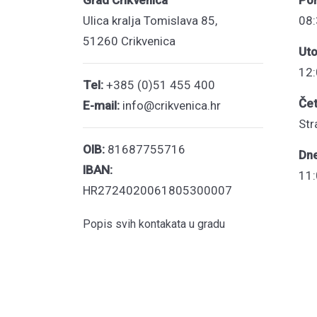
Grad Crikvenica
Pon
Ulica kralja Tomislava 85,
08:
51260 Crikvenica
Uto
12:
Tel:
+385 (0)51 455 400
Čet
E-mail:
info@crikvenica.hr
Str
OIB:
81687755716
Dn
IBAN:
11:
HR2724020061805300007
Popis svih kontakata u gradu