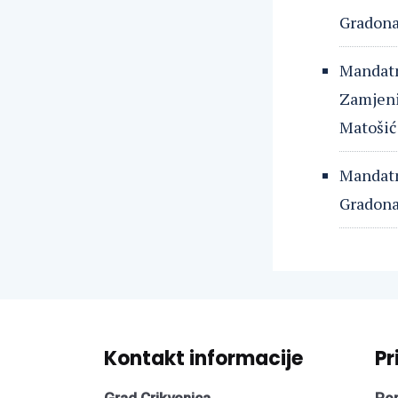
Gradonač
Mandatn
Zamjeni
Matošić 
Mandatn
Gradonač
Kontakt informacije
Pr