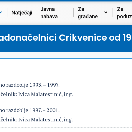
Javna
Za
Za
Natječaji
nabava
građane
poduz
adonačelnici Crikvenice od 19
o razdoblje 1993. – 1997.
elnik: Ivica Malatestinić, ing.
o razdoblje 1997. – 2001.
elnik: Ivica Malatestinić, ing.