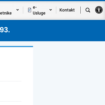
Op
e-
Kontakt
etnike
Usluge
93.