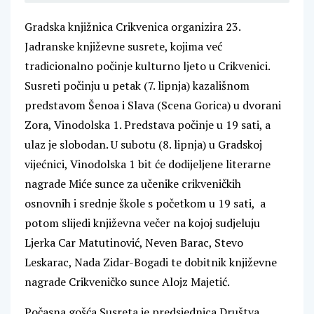
Gradska knjižnica Crikvenica organizira 23.
Jadranske književne susrete, kojima već
tradicionalno počinje kulturno ljeto u Crikvenici.
Susreti počinju u petak (7. lipnja) kazališnom
predstavom Šenoa i Slava (Scena Gorica) u dvorani
Zora, Vinodolska 1. Predstava počinje u 19 sati, a
ulaz je slobodan. U subotu (8. lipnja) u Gradskoj
vijećnici, Vinodolska 1 bit će dodijeljene literarne
nagrade Miće sunce za učenike crikveničkih
osnovnih i srednje škole s početkom u 19 sati, a
potom slijedi književna večer na kojoj sudjeluju
Ljerka Car Matutinović, Neven Barac, Stevo
Leskarac, Nada Zidar-Bogadi te dobitnik književne
nagrade Crikveničko sunce Alojz Majetić.
Počasna gošća Susreta je predsjednica Društva