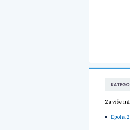
KATEGOR
Za više in
Epoha 2