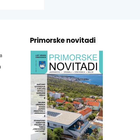
Primorske novitadi
a
a