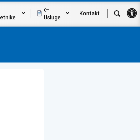
Op
e-
Kontakt
etnike
Usluge