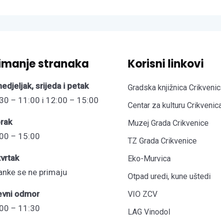
imanje stranaka
Korisni linkovi
edjeljak, srijeda i petak
Gradska knjižnica Crikvenic
30 – 11:00 i 12:00 – 15:00
Centar za kulturu Crikvenic
rak
Muzej Grada Crikvenice
00 – 15:00
TZ Grada Crikvenice
vrtak
Eko-Murvica
anke se ne primaju
Otpad uredi, kune uštedi
evni odmor
VIO ZCV
00 – 11:30
LAG Vinodol