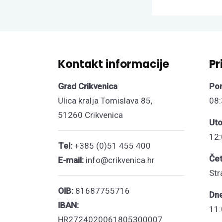
Kontakt informacije
Pr
Grad Crikvenica
Pon
Ulica kralja Tomislava 85,
08:
51260 Crikvenica
Uto
12:
Tel:
+385 (0)51 455 400
Čet
E-mail:
info@crikvenica.hr
Str
OIB:
81687755716
Dn
IBAN:
11:
HR2724020061805300007