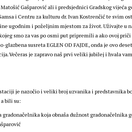
atošić Gašparović ali i predsjednici Gradskog vijeća g
Samsa i Centru za kulturu dr. Ivan Kostrenčić te svim os
čine ugodnim i poželjnim mjestom za život. Uživajte u 
ojeg smo za vas po osmi put pripremili a ako ovoj prič
ko-glazbena susreta EGLEN OD FAJDE, onda je ovo dese
ja. Večeras je zapravo naš prvi veliki jubilej i hvala va
taciji je nazočio i veliki broj uzvanika i predstavnika b
a bili su:
 gradonačelnika koja obnaša dužnost gradonačelnika g
ašparović