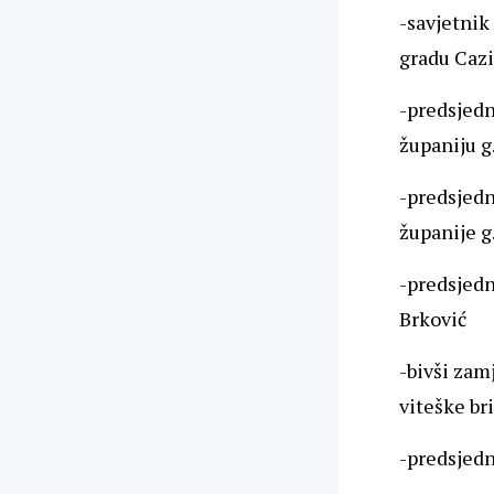
-savjetnik
gradu Cazi
-predsjed
županiju g
-predsjed
županije g
-predsjedn
Brković
-bivši zam
viteške br
-predsjedn