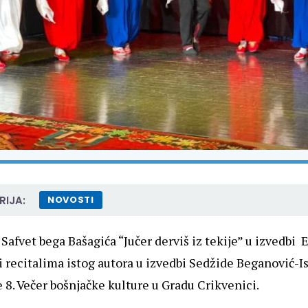
IJA:
NOVOSTI
Safvet bega Bašagića “Jučer derviš iz tekije” u izvedbi
i recitalima istog autora u izvedbi Sedžide Beganović-I
e 8. Večer bošnjačke kulture u Gradu Crikvenici.