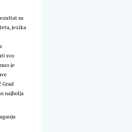
ezultat su
eta, jezika
a
ti svo
enuo je
ave
č Grad
on najbolja
laganju