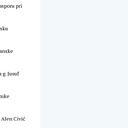
asporu pri
nsku
ranske
g. Jusuf
imke
 Alen Civić