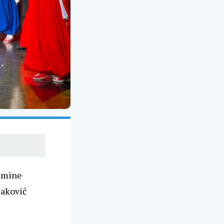
 Emine
saković