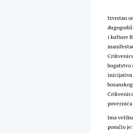
Izvrstan o
dugogodišn
i kulture 
manifesta
Crikvenice
bogatstvo 
inicijativ
bosanskog 
Crikvenica 
poveznica
Ima veliku
poručio je: