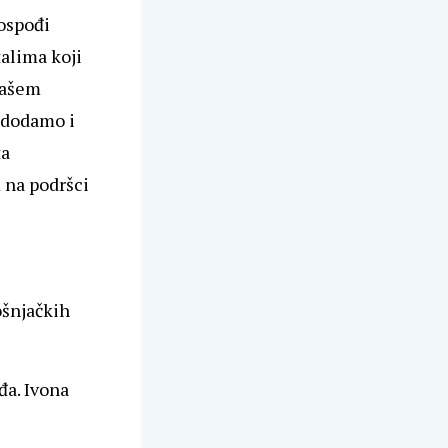
ospođi
talima koji
našem
i dodamo i
ta
m na podršci
ošnjačkih
đa. Ivona