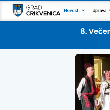
Novosti
Uprava
8. Veče