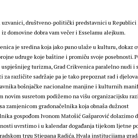
 uzvanici, društveno-politički predstavnici u Republici
i iz domovine dobra vam večer i Esselamu alejkum.
enica je sredina koja jako puno ulaže u kulturu, dokaz o
ojne udruge koje baštine i promiču svoje posebnosti. 
 uspješnijeg turizma, Grad Crikvenica paralelno nudi i 
 za različite sadržaje pa je tako prepoznat rad i djelo
avnika bošnjačke nacionalne manjine i kulturnih manif
m novim susretom podižemo na višu organizacijsku raz
 sa zamjenicom gradonačelnika koja obnaša dužnost
lnika gospođom Ivonom Matošić Gašparović dolazimo do
nosti uvrstimo i u kalendar događanja tijekom ljetne p
adskom trgu Stjepana Radića. Hvala institucijama grada