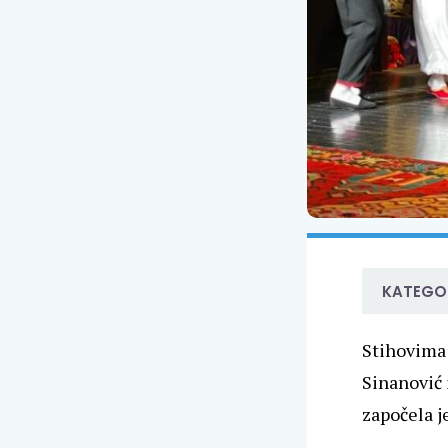
KATEGOR
Stihovima 
Sinanović 
započela j