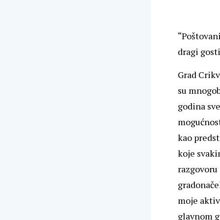
“Poštovani
dragi gost
Grad Crikv
su mnogobr
godina sve
mogućnosti
kao predst
koje svaki
razgovoru
gradonače
moje aktiv
glavnom gr