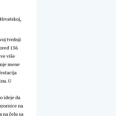
 Hrvatskoj,
voj tvrdnji
Pored 136
sve više
vanje mene
estacija
inu. U
 ideje da
ozornice na
 na čelu sa