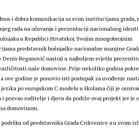
dnos i dobra komunikacija sa svim institucijama grada, r
jeg rada na očuvanju i prezentaciji nacionalnog identit
Bošnjaka u Republici Hrvatskoj. Svojim mnogobrojnim
cijama predstavnik bošnjačke nacionalne manjine Grad
 Denis Beganović nastoji u najboljem svjetlu prezentira
različitosti naše domovine. Prije nekoliko godina pokr
u a ove godine je ponovio isti postupak za uvođenje nast
jezika po europskom C modelu u školama čiji je osniva
i pozvao roditelje i djecu da podrže ovaj projekt jer je 
 sa domovinom.
 podršku od predstavnika Grada Crikvenice a u svom iz