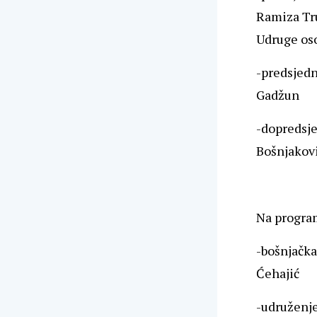
Ramiza Tru
Udruge os
-predsjedn
Gadžun
-dopredsj
Bošnjakov
Na program
-bošnjačka
Ćehajić
-udruženje