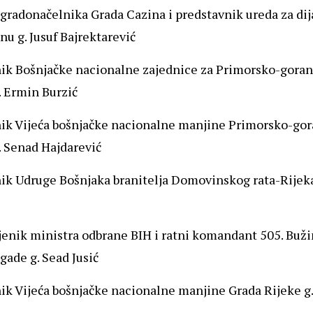
 gradonačelnika Grada Cazina i predstavnik ureda za dij
nu g. Jusuf Bajrektarević
nik Bošnjačke nacionalne zajednice za Primorsko-gora
. Ermin Burzić
nik Vijeća bošnjačke nacionalne manjine Primorsko-go
. Senad Hajdarević
ik Udruge Bošnjaka branitelja Domovinskog rata-Rijeka 
jenik ministra odbrane BIH i ratni komandant 505. Buž
igade g. Sead Jusić
ik Vijeća bošnjačke nacionalne manjine Grada Rijeke g.