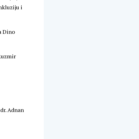
kluziju i
a Dino
Ruzmir
.dr. Adnan