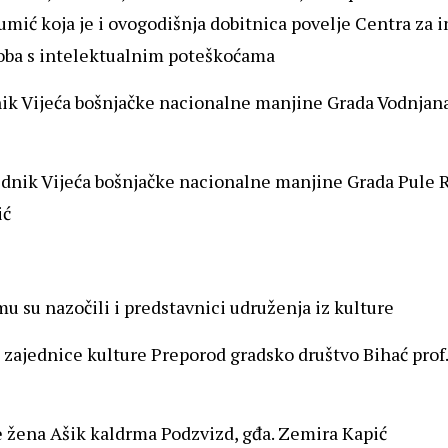
mić koja je i ovogodišnja dobitnica povelje Centra za in
oba s intelektualnim poteškoćama
ik Vijeća bošnjačke nacionalne manjine Grada Vodnjan
ednik Vijeća bošnjačke nacionalne manjine Grada Pule 
ić
u su nazočili i predstavnici udruženja iz kulture
 zajednice kulture Preporod gradsko društvo Bihać prof
 žena Ašik kaldrma Podzvizd, gđa. Zemira Kapić