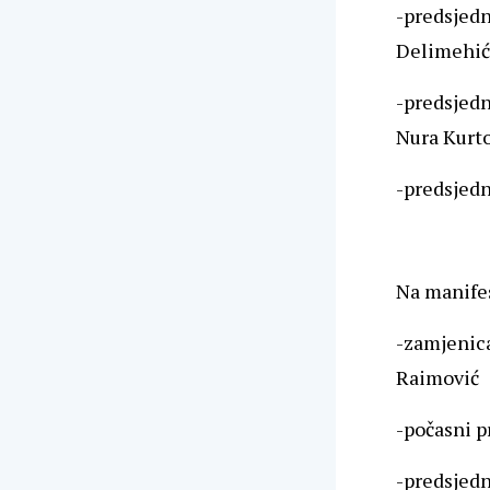
-predsjedn
Delimehić
-predsjedn
Nura Kurt
-predsjedn
Na manifest
-zamjenica
Raimović
-počasni 
-predsjedn