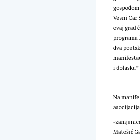
gospođom M
Vesni Car 
ovaj grad 
programu k
dva poets
manifestaci
i dolasku”
Na manifes
asocijacija 
-zamjenica
Matošić G