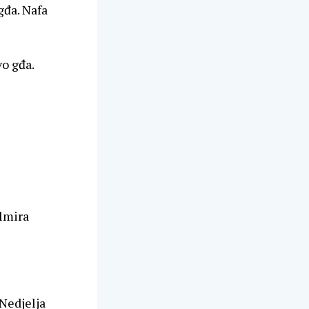
gđa. Nafa
o gđa.
Almira
Nedjelja