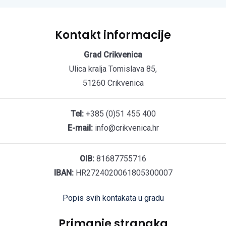
Kontakt informacije
Grad Crikvenica
Ulica kralja Tomislava 85,
51260 Crikvenica
Tel:
+385 (0)51 455 400
E-mail:
info@crikvenica.hr
OIB:
81687755716
IBAN:
HR2724020061805300007
Popis svih kontakata u gradu
Primanje stranaka