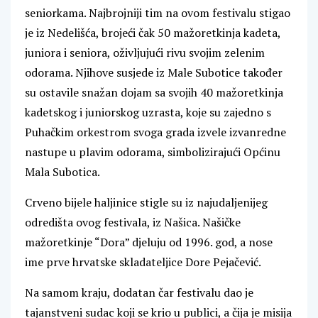
seniorkama. Najbrojniji tim na ovom festivalu stigao
je iz Nedelišća, brojeći čak 50 mažoretkinja kadeta,
juniora i seniora, oživljujući rivu svojim zelenim
odorama. Njihove susjede iz Male Subotice također
su ostavile snažan dojam sa svojih 40 mažoretkinja
kadetskog i juniorskog uzrasta, koje su zajedno s
Puhačkim orkestrom svoga grada izvele izvanredne
nastupe u plavim odorama, simbolizirajući Općinu
Mala Subotica.
Crveno bijele haljinice stigle su iz najudaljenijeg
odredišta ovog festivala, iz Našica. Našičke
mažoretkinje “Dora” djeluju od 1996. god, a nose
ime prve hrvatske skladateljice Dore Pejačević.
Na samom kraju, dodatan čar festivalu dao je
tajanstveni sudac koji se krio u publici, a čija je misija