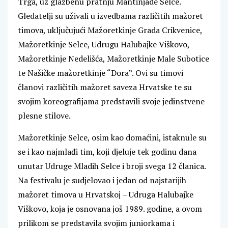
Trga, uz glazbenu pratnju Mantinjade Selce.
Gledatelji su uživali u izvedbama različitih mažoret
timova, uključujući Mažoretkinje Grada Crikvenice,
Mažoretkinje Selce, Udrugu Halubajke Viškovo,
Mažoretkinje Nedelišća, Mažoretkinje Male Subotice
te Našičke mažoretkinje “Dora”. Ovi su timovi
članovi različitih mažoret saveza Hrvatske te su
svojim koreografijama predstavili svoje jedinstvene
plesne stilove.
Mažoretkinje Selce, osim kao domaćini, istaknule su
se i kao najmlađi tim, koji djeluje tek godinu dana
unutar Udruge Mladih Selce i broji svega 12 članica.
Na festivalu je sudjelovao i jedan od najstarijih
mažoret timova u Hrvatskoj – Udruga Halubajke
Viškovo, koja je osnovana još 1989. godine, a ovom
prilikom se predstavila svojim juniorkama i