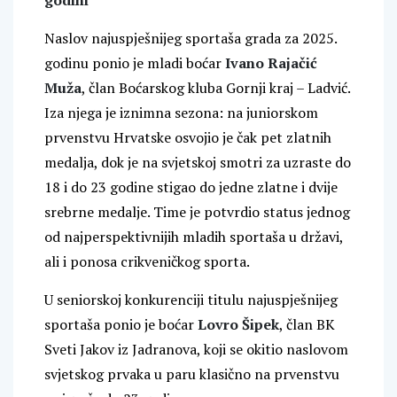
godini
Naslov najuspješnijeg sportaša grada za 2025.
godinu ponio je mladi boćar
Ivano Rajačić
Muža
, član Boćarskog kluba Gornji kraj – Ladvić.
Iza njega je iznimna sezona: na juniorskom
prvenstvu Hrvatske osvojio je čak pet zlatnih
medalja, dok je na svjetskoj smotri za uzraste do
18 i do 23 godine stigao do jedne zlatne i dvije
srebrne medalje. Time je potvrdio status jednog
od najperspektivnijih mladih sportaša u državi,
ali i ponosa crikveničkog sporta.
U seniorskoj konkurenciji titulu najuspješnijeg
sportaša ponio je boćar
Lovro Šipek
, član BK
Sveti Jakov iz Jadranova, koji se okitio naslovom
svjetskog prvaka u paru klasično na prvenstvu