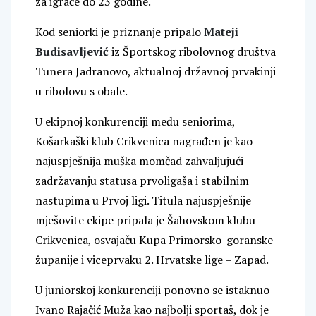
za igrače do 23 godine.
Kod seniorki je priznanje pripalo
Mateji
Budisavljević
iz Športskog ribolovnog društva
Tunera Jadranovo, aktualnoj državnoj prvakinji
u ribolovu s obale.
U ekipnoj konkurenciji među seniorima,
Košarkaški klub Crikvenica nagrađen je kao
najuspješnija muška momčad zahvaljujući
zadržavanju statusa prvoligaša i stabilnim
nastupima u Prvoj ligi. Titula najuspješnije
mješovite ekipe pripala je Šahovskom klubu
Crikvenica, osvajaču Kupa Primorsko-goranske
županije i viceprvaku 2. Hrvatske lige – Zapad.
U juniorskoj konkurenciji ponovno se istaknuo
Ivano Rajačić Muža kao najbolji sportaš, dok je