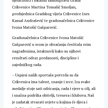
djelatnosti i lokalnu samoupravu Grada
Crikvenice Martina Tomašić Smoljan,
predsjednica Gradskog vijeća Crikvenice Ines
Kassal Andrašević te gradonačelnica Crikvenice
Ivona Matošić Gašparović.
Gradonačelnica Crikvenice Ivona Matošić
Gašparović u svom je obraćanju čestitala svim
nagrađenima, istaknuvši kako su njihovi
rezultati odraz predanosti, discipline i
zajedničkog rada.
– Uspjesi naših sportaša potvrda su da
Crikvenica ima talent, znanje i srce. Iza svake
medalje stoje sati odricanja, rada i vjere u cilj, ali
i snažna podrška obitelji, trenera i klubova. Naš
je zadatak stvarati uvjete u kojima će djeca i