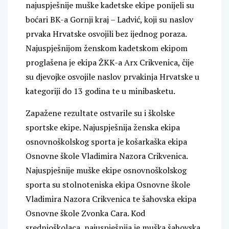
najuspješnije muške kadetske ekipe ponijeli su
boćari BK-a Gornji kraj – Ladvić, koji su naslov
prvaka Hrvatske osvojili bez ijednog poraza.
Najuspješnijom ženskom kadetskom ekipom
proglašena je ekipa ŽKK-a Arx Crikvenica, čije
su djevojke osvojile naslov prvakinja Hrvatske u
kategoriji do 13 godina te u minibasketu.
Zapažene rezultate ostvarile su i školske
sportske ekipe. Najuspješnija ženska ekipa
osnovnoškolskog sporta je košarkaška ekipa
Osnovne škole Vladimira Nazora Crikvenica.
Najuspješnije muške ekipe osnovnoškolskog
sporta su stolnoteniska ekipa Osnovne škole
Vladimira Nazora Crikvenica te šahovska ekipa
Osnovne škole Zvonka Cara. Kod
srednjoškolaca, najuspješnija je muška šahovska