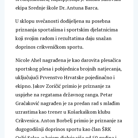
ekipa Srednje škole Dr. Antuna Barca.
U sklopu svečanosti dodijeljena su posebna
priznanja sportašima i sportskim djelatnicima
koji svojim radom i rezultatima daju snažan
doprinos crikveničkom sportu.
Nicole Ahel nagrađena je kao darovita plesačica
sportskog plesa i pobjednica brojnih natjecanja,
uključujući Prvenstvo Hrvatske pojedinačno i
ekipno. Jakov Zoričić primio je priznanje za
uspjehe na regatama državnog ranga. Petar
Gračaković nagrađen je za predan rad s mlađim
uzrastima kao trener u Košarkaškom klubu
Crikvenica. Anton Borbelj primio je priznanje za
dugogodišnji doprinos sportu kao član ŠRK
Oslić Selce, u kojem djeluje više od 50 godina i