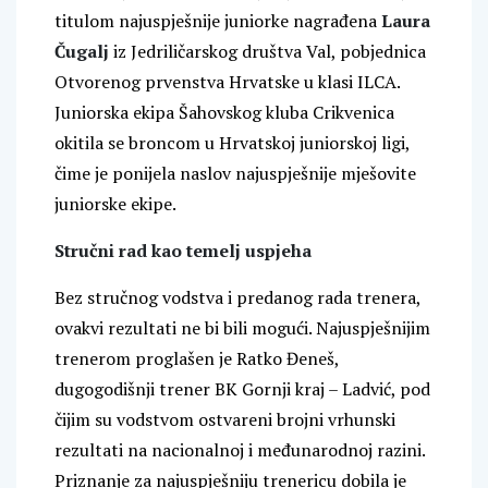
titulom najuspješnije juniorke nagrađena
Laura
Čugalj
iz Jedriličarskog društva Val, pobjednica
Otvorenog prvenstva Hrvatske u klasi ILCA.
Juniorska ekipa Šahovskog kluba Crikvenica
okitila se broncom u Hrvatskoj juniorskoj ligi,
čime je ponijela naslov najuspješnije mješovite
juniorske ekipe.
Stručni rad kao temelj uspjeha
Bez stručnog vodstva i predanog rada trenera,
ovakvi rezultati ne bi bili mogući. Najuspješnijim
trenerom proglašen je Ratko Đeneš,
dugogodišnji trener BK Gornji kraj – Ladvić, pod
čijim su vodstvom ostvareni brojni vrhunski
rezultati na nacionalnoj i međunarodnoj razini.
Priznanje za najuspješniju trenericu dobila je