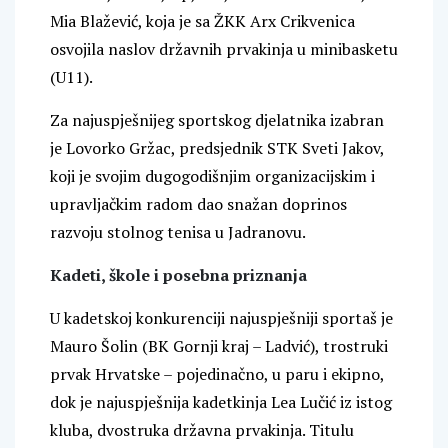
Mia Blažević, koja je sa ŽKK Arx Crikvenica
osvojila naslov državnih prvakinja u minibasketu
(U11).
Za najuspješnijeg sportskog djelatnika izabran
je Lovorko Gržac, predsjednik STK Sveti Jakov,
koji je svojim dugogodišnjim organizacijskim i
upravljačkim radom dao snažan doprinos
razvoju stolnog tenisa u Jadranovu.
Kadeti, škole i posebna priznanja
U kadetskoj konkurenciji najuspješniji sportaš je
Mauro Šolin (BK Gornji kraj – Ladvić), trostruki
prvak Hrvatske – pojedinačno, u paru i ekipno,
dok je najuspješnija kadetkinja Lea Lučić iz istog
kluba, dvostruka državna prvakinja. Titulu