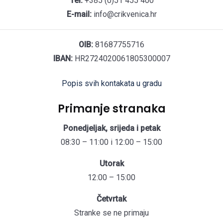
Tel:
+385 (0)51 455 400
E-mail:
info@crikvenica.hr
OIB:
81687755716
IBAN:
HR2724020061805300007
Popis svih kontakata u gradu
Primanje stranaka
Ponedjeljak, srijeda i petak
08:30 – 11:00 i 12:00 – 15:00
Utorak
12:00 – 15:00
Četvrtak
Stranke se ne primaju