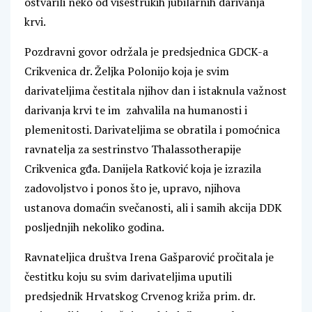
ostvarili neko od višestrukih jubilarnih darivanja
krvi.
Pozdravni govor održala je predsjednica GDCK-a
Crikvenica dr. Željka Polonijo koja je svim
darivateljima čestitala njihov dan i istaknula važnost
darivanja krvi te im zahvalila na humanosti i
plemenitosti. Darivateljima se obratila i pomoćnica
ravnatelja za sestrinstvo Thalassotherapije
Crikvenica gđa. Danijela Ratković koja je izrazila
zadovoljstvo i ponos što je, upravo, njihova
ustanova domaćin svečanosti, ali i samih akcija DDK
posljednjih nekoliko godina.
Ravnateljica društva Irena Gašparović pročitala je
čestitku koju su svim darivateljima uputili
predsjednik Hrvatskog Crvenog križa prim. dr.