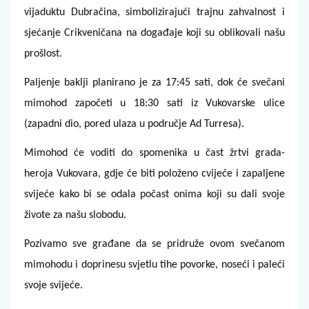
vijaduktu Dubračina, simbolizirajući trajnu zahvalnost i
sjećanje Crikveničana na događaje koji su oblikovali našu
prošlost.
Paljenje baklji planirano je za 17:45 sati, dok će svečani
mimohod započeti u 18:30 sati iz Vukovarske ulice
(zapadni dio, pored ulaza u područje Ad Turresa).
Mimohod će voditi do spomenika u čast žrtvi grada-
heroja Vukovara, gdje će biti položeno cvijeće i zapaljene
svijeće kako bi se odala počast onima koji su dali svoje
živote za našu slobodu.
Pozivamo sve građane da se pridruže ovom svečanom
mimohodu i doprinesu svjetlu tihe povorke, noseći i paleći
svoje svijeće.