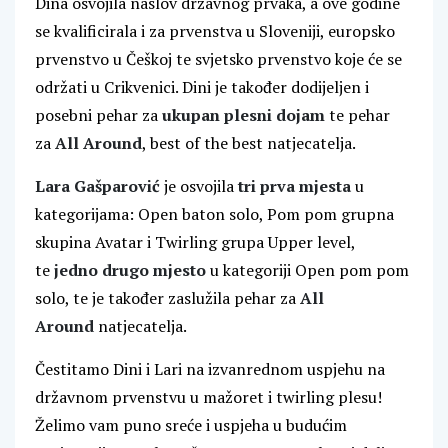
Dina osvojila naslov državnog prvaka, a ove godine
se kvalificirala i za prvenstva u Sloveniji, europsko
prvenstvo u Češkoj te svjetsko prvenstvo koje će se
održati u Crikvenici. Dini je također dodijeljen i
posebni pehar za
ukupan plesni dojam
te pehar
za
All Around
, best of the best natjecatelja.
Lara Gašparović
je osvojila
tri prva mjesta
u
kategorijama: Open baton solo, Pom pom grupna
skupina Avatar i Twirling grupa Upper level,
te
jedno drugo mjesto
u kategoriji Open pom pom
solo, te je također zaslužila pehar za
All
Around
natjecatelja.
Čestitamo Dini i Lari na izvanrednom uspjehu na
državnom prvenstvu u mažoret i twirling plesu!
Želimo vam puno sreće i uspjeha u budućim