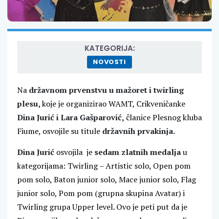
KATEGORIJA:
NOVOSTI
Na
državnom prvenstvu u mažoret i twirling
plesu
,
koje je organizirao WAMT, Crikveničanke
Dina Jurić
i
Lara Gašparović,
članice Plesnog kluba
Fiume, osvojile su titule
državnih prvakinja
.
Dina Jurić
osvojila je
sedam zlatnih medalja
u
kategorijama: Twirling – Artistic solo, Open pom
pom solo, Baton junior solo, Mace junior solo, Flag
junior solo, Pom pom (grupna skupina Avatar) i
Twirling grupa Upper level. Ovo je peti put da je