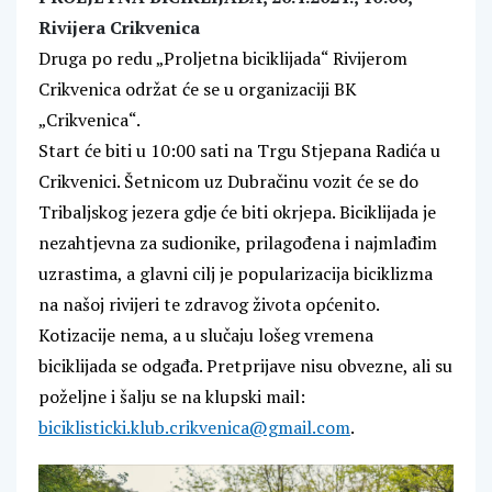
Rivijera Crikvenica
Druga po redu „Proljetna biciklijada“ Rivijerom
Crikvenica održat će se u organizaciji BK
„Crikvenica“.
Start će biti u 10:00 sati na Trgu Stjepana Radića u
Crikvenici. Šetnicom uz Dubračinu vozit će se do
Tribaljskog jezera gdje će biti okrjepa. Biciklijada je
nezahtjevna za sudionike, prilagođena i najmlađim
uzrastima, a glavni cilj je popularizacija biciklizma
na našoj rivijeri te zdravog života općenito.
Kotizacije nema, a u slučaju lošeg vremena
biciklijada se odgađa. Pretprijave nisu obvezne, ali su
poželjne i šalju se na klupski mail:
biciklisticki.klub.crikvenica@gmail.com
.