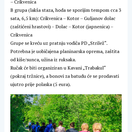
– Crikvenica
B grupa (lakša staza, hoda se sporijim tempom cca 3
sata, 6,5 km): Crikvenica – Kotor – Guljanov dolac
(zaštićeni hrastovi) – Dolac – Kotor (japnenica) –
Crikvenica
Grupe se kreću uz pratnju vodiča PD „Strilež“.
Potrebna je uobičajena planinarska oprema, zaštita
od kiše/sunca, užina iz ruksaka.
Ručak će biti organiziran u Kavani „Trabakul“
(pokraj tržnice), a bonovi za batudu će se prodavati
ujutro prije polaska (5 eura).