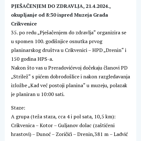
PJEŠAČENJEM DO ZDRAVLJA, 21.4.2024.,
okupljanje od 8:30 ispred Muzeja Grada
Crikvenice
35. po redu „Pješačenjem do zdravlja“ organizira se
u spomen 100. godišnjice osnutka prvog
planinarskog društva u Crikvenici – HPD „Drenin“ i
150 godina HPS-a.
Nakon što vas u Preradovićevoj dočekaju članovi PD
„Strilež“ s pićem dobrodošlice i nakon razgledavanja
izložbe „Kad već postoji planina“ u muzeju, polazak
je planiran u 10:00 sati.
Staze:
A grupa (teža staza, cca 4 i pol sata, 10,5 km):
Crikvenica – Kotor – Guljanov dolac (zaštićeni
hrastovi) – Dunoć – Zoričići – Drenin,381 m – Ladvić