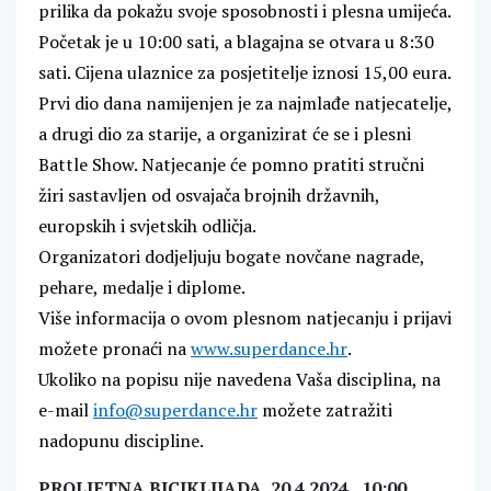
prilika da pokažu svoje sposobnosti i plesna umijeća.
Početak je u 10:00 sati, a blagajna se otvara u 8:30
sati. Cijena ulaznice za posjetitelje iznosi 15,00 eura.
Prvi dio dana namijenjen je za najmlađe natjecatelje,
a drugi dio za starije, a organizirat će se i plesni
Battle Show. Natjecanje će pomno pratiti stručni
žiri sastavljen od osvajača brojnih državnih,
europskih i svjetskih odličja.
Organizatori dodjeljuju bogate novčane nagrade,
pehare, medalje i diplome.
Više informacija o ovom plesnom natjecanju i prijavi
možete pronaći na
www.superdance.hr
.
Ukoliko na popisu nije navedena Vaša disciplina, na
e-mail
info@superdance.hr
možete zatražiti
nadopunu discipline.
PROLJETNA BICIKLIJADA, 20.4.2024., 10:00,