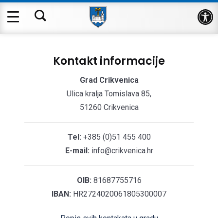
Op
Kontakt informacije
Grad Crikvenica
Ulica kralja Tomislava 85,
51260 Crikvenica
Tel:
+385 (0)51 455 400
E-mail:
info@crikvenica.hr
OIB:
81687755716
IBAN:
HR2724020061805300007