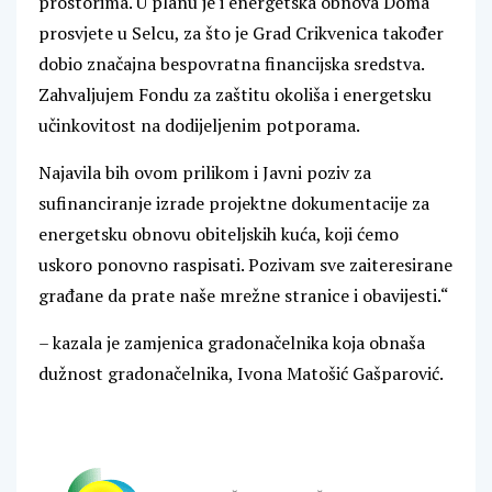
prostorima. U planu je i energetska obnova Doma
prosvjete u Selcu, za što je Grad Crikvenica također
dobio značajna bespovratna financijska sredstva.
Zahvaljujem Fondu za zaštitu okoliša i energetsku
učinkovitost na dodijeljenim potporama.
Najavila bih ovom prilikom i Javni poziv za
sufinanciranje izrade projektne dokumentacije za
energetsku obnovu obiteljskih kuća, koji ćemo
uskoro ponovno raspisati. Pozivam sve zaiteresirane
građane da prate naše mrežne stranice i obavijesti.“
– kazala je zamjenica gradonačelnika koja obnaša
dužnost gradonačelnika, Ivona Matošić Gašparović.