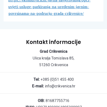
uvjeti-usluge-parkiranja-na-uredenim-javnim-
povrsinama-na-podrucju-grada-crikvenice/
Kontakt informacije
Grad Crikvenica
Ulica kralja Tomislava 85,
51260 Crikvenica
Tel:
+385 (0)51 455 400
E-mail:
info@crikvenica.hr
OIB:
81687755716