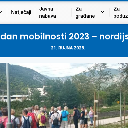
Javna
Za
Za
Natječaji
nabava
građane
poduz
edan mobilnosti 2023 – nordi
21. RUJNA 2023.