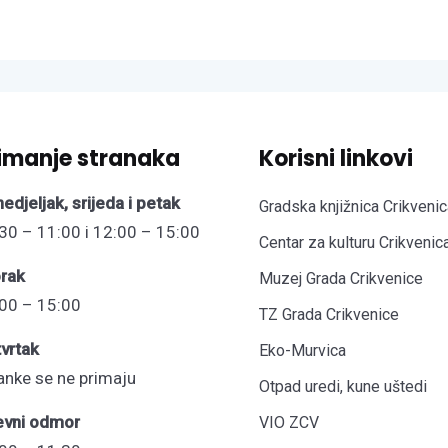
imanje stranaka
Korisni linkovi
edjeljak, srijeda i petak
Gradska knjižnica Crikvenic
30 – 11:00 i 12:00 – 15:00
Centar za kulturu Crikvenic
rak
Muzej Grada Crikvenice
00 – 15:00
TZ Grada Crikvenice
vrtak
Eko-Murvica
anke se ne primaju
Otpad uredi, kune uštedi
evni odmor
VIO ZCV