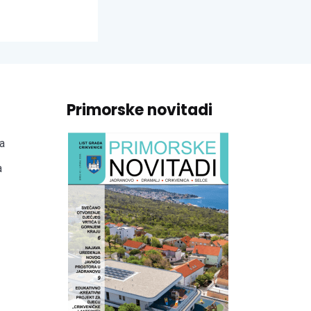
Primorske novitadi
a
a