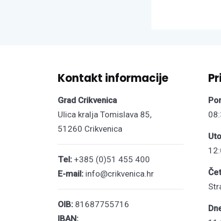
Kontakt informacije
Pr
Grad Crikvenica
Pon
Ulica kralja Tomislava 85,
08:
51260 Crikvenica
Uto
12:
Tel:
+385 (0)51 455 400
Čet
E-mail:
info@crikvenica.hr
Str
OIB:
81687755716
Dn
IBAN: