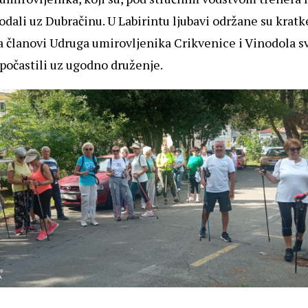
odali uz Dubračinu. U Labirintu ljubavi održane su kratk
 a članovi
Udruga umirovljenika Crikvenice i Vinodola
sv
počastili uz ugodno druženje.