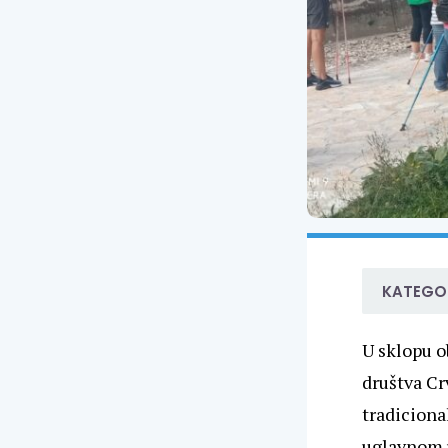
KATEGOR
U sklopu o
društva Cr
tradiciona
uglavnom u