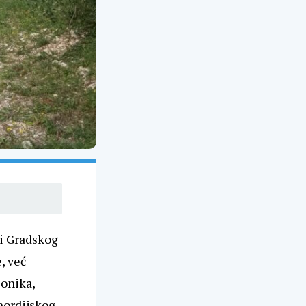
ji
Gradskog
e, već
ionika,
nordijskog