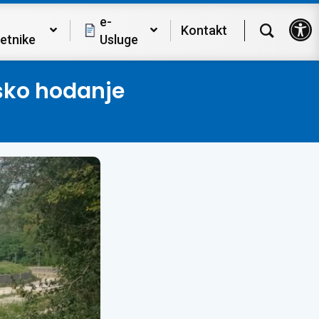
Op
e-
Kontakt
etnike
Usluge
jsko hodanje