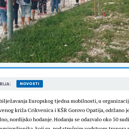
IJA:
NOVOSTI
bilježavanja Europskog tjedna mobilnosti, u organizaci
venog križa Crikvenica
i
KŠR Gorovo Opatija
, održano j
lno, nordijsko hodanje. Hodanju se odazvalo oko 50 sud
mirovljenika, koji su, pod stručnim vodstvom trenera 