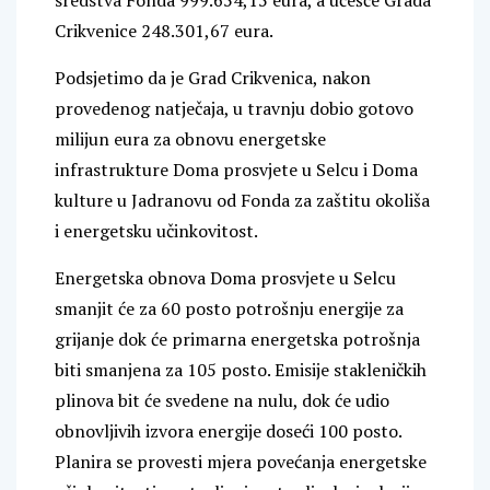
sredstva Fonda 999.654,15 eura, a učešće Grada
Crikvenice 248.301,67 eura.
Podsjetimo da je Grad Crikvenica, nakon
provedenog natječaja, u travnju dobio gotovo
milijun eura za obnovu energetske
infrastrukture Doma prosvjete u Selcu i Doma
kulture u Jadranovu od Fonda za zaštitu okoliša
i energetsku učinkovitost.
Energetska obnova Doma prosvjete u Selcu
smanjit će za 60 posto potrošnju energije za
grijanje dok će primarna energetska potrošnja
biti smanjena za 105 posto. Emisije stakleničkih
plinova bit će svedene na nulu, dok će udio
obnovljivih izvora energije doseći 100 posto.
Planira se provesti mjera povećanja energetske