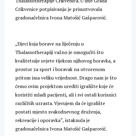
Thalassotherapije Crikvenica. U ime Grada
Crikvenice potpisivanju je prisustvovala
gradonačelnica Ivona Matošić Gašparović.
„Djeci koja borave na liječenju u
Thalassotherapiji važno je omogućiti što
kvalitetnije uvjete tijekom njihovog boravka, a
prostor za sport i boravak na otvorenom
pritom ima veliku vrijednost. Drago nam je što
ćemo ovim projektom urediti igralište koje će
koristiti mladi pacijenti, ali i svi ostali korisnici
različitih uzrasta. Vjerujem da će igralište
postati mjesto svakodnevnog druženja,
rekreacije i oporavka“, istaknula je
gradonačelnica Ivona Matošić Gašparović.