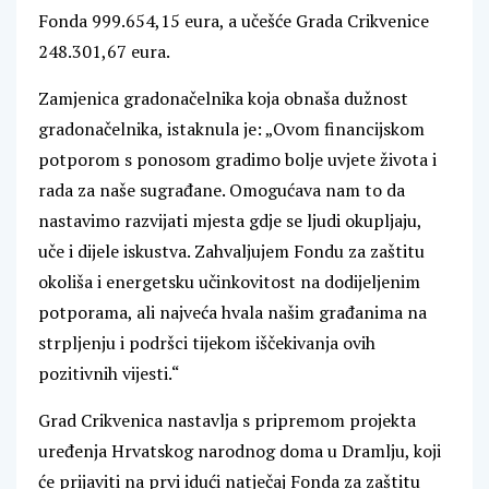
Fonda 999.654,15 eura, a učešće Grada Crikvenice
248.301,67 eura.
Zamjenica gradonačelnika koja obnaša dužnost
gradonačelnika, istaknula je: „Ovom financijskom
potporom s ponosom gradimo bolje uvjete života i
rada za naše sugrađane. Omogućava nam to da
nastavimo razvijati mjesta gdje se ljudi okupljaju,
uče i dijele iskustva. Zahvaljujem Fondu za zaštitu
okoliša i energetsku učinkovitost na dodijeljenim
potporama, ali najveća hvala našim građanima na
strpljenju i podršci tijekom iščekivanja ovih
pozitivnih vijesti.“
Grad Crikvenica nastavlja s pripremom projekta
uređenja Hrvatskog narodnog doma u Dramlju, koji
će prijaviti na prvi idući natječaj Fonda za zaštitu