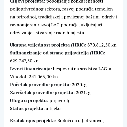
Ciljevi projekta:
poboljšanje konkurentnosti
poljoprivrednog sektora, razvoj područja temeljen
na prirodnoj, tradicijskoj i povijesnoj baštini, održiv i
ravnomjeran razvoj LAG područja, uključujući
održavanje i stvaranje radnih mjesta.
Ukupna vrijednost projekta (HRK):
870.812,50 kn
Sufinanciranje od strane prijavitelja (HRK):
629.747,50 kn
Izvori financiranja:
bespovratna sredstva LAG-a
Vinodol: 241.065,00 kn
Početak provedbe projekta:
2020. g.
Završetak provedbe projekta:
2021. g.
Uloga u projektu:
prijavitelj
Status projekta:
u tijeku
Kratak opis projekta:
Budući da u Jadranovu,