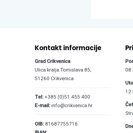
Kontakt informacije
Pr
Grad Crikvenica
Pon
Ulica kralja Tomislava 85,
08:
51260 Crikvenica
Uto
12:
Tel:
+385 (0)51 455 400
Čet
E-mail:
info@crikvenica.hr
Str
OIB:
81687755716
Dn
IBAN: