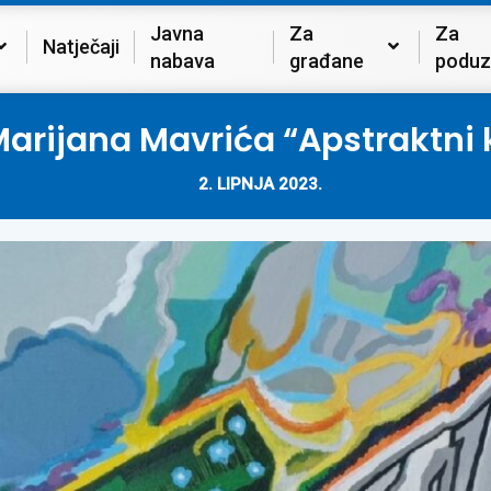
Javna
Za
Za
Natječaji
nabava
građane
poduz
Marijana Mavrića “Apstraktni k
2. LIPNJA 2023.