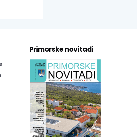
Primorske novitadi
a
a