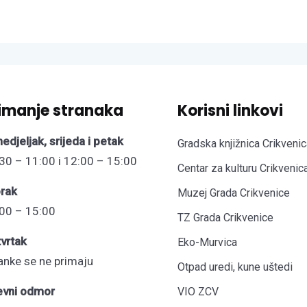
imanje stranaka
Korisni linkovi
edjeljak, srijeda i petak
Gradska knjižnica Crikvenic
30 – 11:00 i 12:00 – 15:00
Centar za kulturu Crikvenic
rak
Muzej Grada Crikvenice
00 – 15:00
TZ Grada Crikvenice
vrtak
Eko-Murvica
anke se ne primaju
Otpad uredi, kune uštedi
evni odmor
VIO ZCV