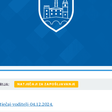
IJA:
NATJEČAJI ZA ZAPOŠLJAVANJE
tječaj-voditelj-04.12.2024.