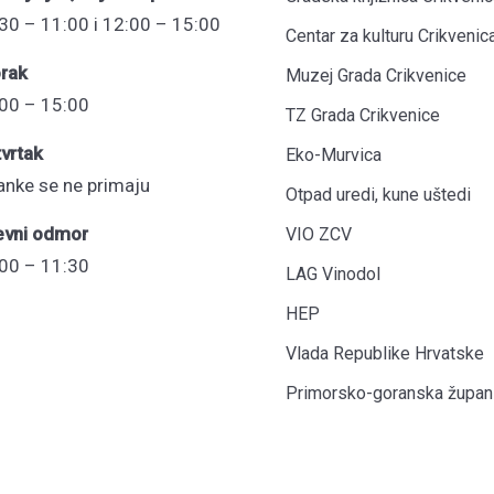
30 – 11:00 i 12:00 – 15:00
Centar za kulturu Crikvenic
rak
Muzej Grada Crikvenice
00 – 15:00
TZ Grada Crikvenice
vrtak
Eko-Murvica
anke se ne primaju
Otpad uredi, kune uštedi
evni odmor
VIO ZCV
00 – 11:30
LAG Vinodol
HEP
Vlada Republike Hrvatske
Primorsko-goranska župani