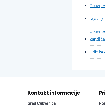
Obavijes
Izjava_c
Obavije
kandidat
Odluka 
Kontakt informacije
Pr
Grad Crikvenica
Pon