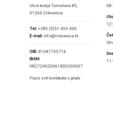
Ulica kralja Tomislava 85,
08:
51260 Crikvenica
Uto
12:
Tel:
+385 (0)51 455 400
Čet
E-mail:
info@crikvenica.hr
Str
OIB:
81687755716
Dn
IBAN:
11:
HR2724020061805300007
Popis svih kontakata u gradu