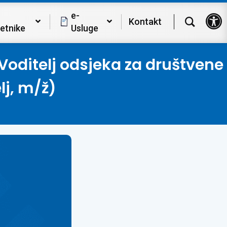
Op
e-
Kontakt
etnike
Usluge
Voditelj odsjeka za društvene
lj, m/ž)