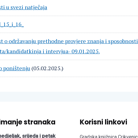
ti u svezi natječaja
l_15_i_16_
st o održavanju prethodne provjere znanja i sposobnosti
a/kandidatkinja i intervjua- 09.01.2025.
o poništenju
(05.02.2025.)
imanje stranaka
Korisni linkovi
edjeljak, srijeda i petak
Gradska knjižnica Crikvenic