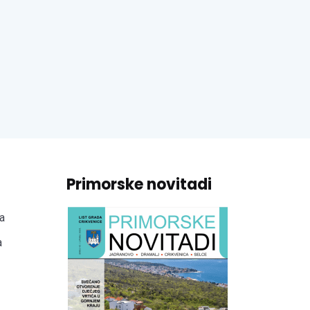
Primorske novitadi
a
a