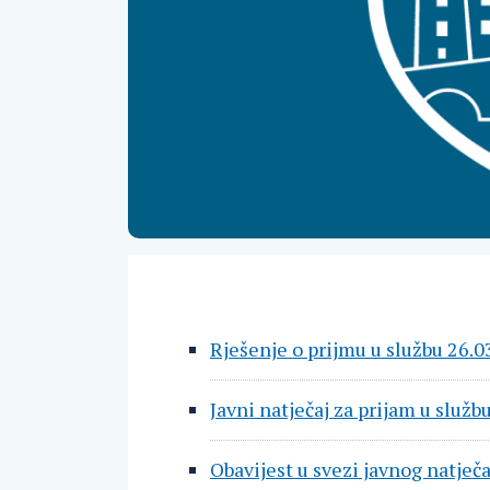
Rješenje o prijmu u službu 26.0
Javni natječaj za prijam u služb
Obavijest u svezi javnog natječa