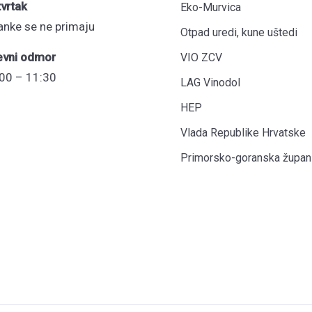
vrtak
Eko-Murvica
anke se ne primaju
Otpad uredi, kune uštedi
evni odmor
VIO ZCV
00 – 11:30
LAG Vinodol
HEP
Vlada Republike Hrvatske
Primorsko-goranska župani