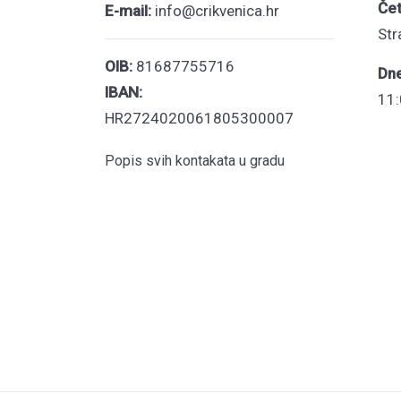
Čet
E-mail:
info@crikvenica.hr
Str
OIB:
81687755716
Dn
IBAN:
11:
HR2724020061805300007
Popis svih kontakata u gradu