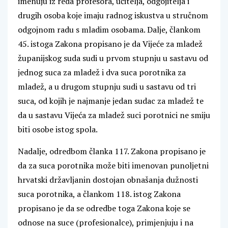
imenuju iz reda profesora, učitelja, odgojitelja i
drugih osoba koje imaju radnog iskustva u stručnom
odgojnom radu s mladim osobama. Dalje, člankom
45. istoga Zakona propisano je da Vijeće za mladež
županijskog suda sudi u prvom stupnju u sastavu od
jednog suca za mladež i dva suca porotnika za
mladež, a u drugom stupnju sudi u sastavu od tri
suca, od kojih je najmanje jedan sudac za mladež te
da u sastavu Vijeća za mladež suci porotnici ne smiju
biti osobe istog spola.
Nadalje, odredbom članka 117. Zakona propisano je
da za suca porotnika može biti imenovan punoljetni
hrvatski državljanin dostojan obnašanja dužnosti
suca porotnika, a člankom 118. istog Zakona
propisano je da se odredbe toga Zakona koje se
odnose na suce (profesionalce), primjenjuju i na