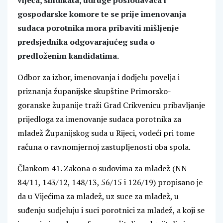
vijeća, sindikata, udruge poslodavaca i
gospodarske komore te se prije imenovanja
sudaca porotnika mora pribaviti mišljenje
predsjednika odgovarajućeg suda o
predloženim kandidatima.
Odbor za izbor, imenovanja i dodjelu povelja i
priznanja županijske skupštine Primorsko-
goranske županije traži Grad Crikvenicu pribavljanje
prijedloga za imenovanje sudaca porotnika za
mladež Županijskog suda u Rijeci, vodeći pri tome
računa o ravnomjernoj zastupljenosti oba spola.
Člankom 41. Zakona o sudovima za mladež (NN
84/11, 143/12, 148/13, 56/15 i 126/19) propisano je
da u Vijećima za mladež, uz suce za mladež, u
suđenju sudjeluju i suci porotnici za mladež, a koji se