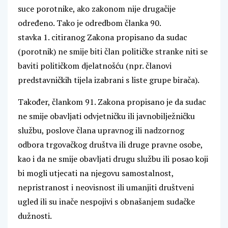
suce porotnike, ako zakonom nije drugačije
određeno. Tako je odredbom članka 90.
stavka 1. citiranog Zakona propisano da sudac
(porotnik) ne smije biti član političke stranke niti se
baviti političkom djelatnošću (npr. članovi
predstavničkih tijela izabrani s liste grupe birača).
Također, člankom 91. Zakona propisano je da sudac
ne smije obavljati odvjetničku ili javnobilježničku
službu, poslove člana upravnog ili nadzornog
odbora trgovačkog društva ili druge pravne osobe,
kao i da ne smije obavljati drugu službu ili posao koji
bi mogli utjecati na njegovu samostalnost,
nepristranost i neovisnost ili umanjiti društveni
ugled ili su inače nespojivi s obnašanjem sudačke
dužnosti.