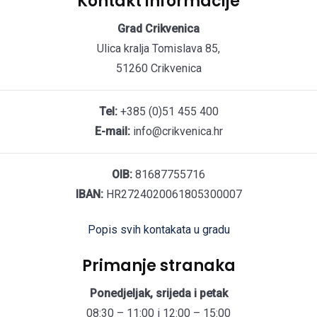
Kontakt informacije
Grad Crikvenica
Ulica kralja Tomislava 85,
51260 Crikvenica
Tel:
+385 (0)51 455 400
E-mail:
info@crikvenica.hr
OIB:
81687755716
IBAN:
HR2724020061805300007
Popis svih kontakata u gradu
Primanje stranaka
Ponedjeljak, srijeda i petak
08:30 – 11:00 i 12:00 – 15:00