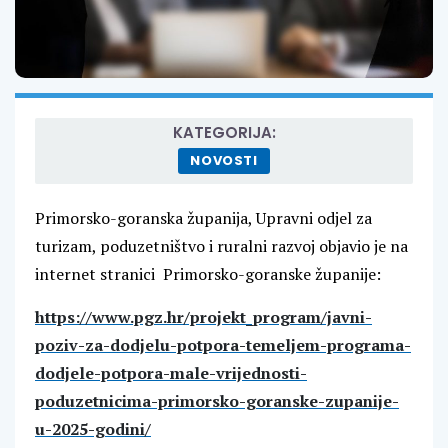
KATEGORIJA:
NOVOSTI
Primorsko-goranska županija, Upravni odjel za
turizam, poduzetništvo i ruralni razvoj objavio je na
internet stranici Primorsko-goranske županije:
https://www.pgz.hr/projekt_program/javni-
poziv-za-dodjelu-potpora-temeljem-programa-
dodjele-potpora-male-vrijednosti-
poduzetnicima-primorsko-goranske-zupanije-
u-2025-godini/