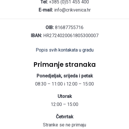
Tel:
+385 (0)51 455 400
E-mail:
info@crikvenica.hr
OIB:
81687755716
IBAN:
HR2724020061805300007
Popis svih kontakata u gradu
Primanje stranaka
Ponedjeljak, srijeda i petak
08:30 – 11:00 i 12:00 – 15:00
Utorak
12:00 – 15:00
Četvrtak
Stranke se ne primaju