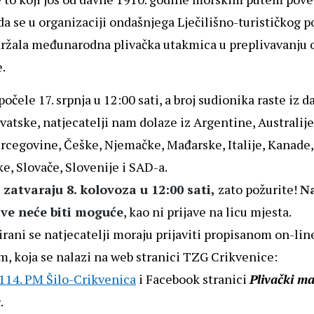
da se u organizaciji ondašnjega Lječilišno-turističkog 
držala međunarodna plivačka utakmica u preplivavanju o
.
počele 17. srpnja u 12:00 sati, a broj sudionika raste iz d
vatske, natjecatelji nam dolaze iz Argentine, Australije,
rcegovine, Češke, Njemačke, Mađarske, Italije, Kanade,
, Slovače, Slovenije i SAD-a.
e zatvaraju 8. kolovoza u 12:00 sati,
zato požurite!
N
ave neće biti moguće
, kao ni prijave na licu mjesta.
rani se natjecatelji moraju prijaviti propisanom on-lin
m, koja se nalazi na web stranici TZG Crikvenice:
 114. PM Šilo-Crikvenica
i Facebook stranici
Plivački ma
a
.