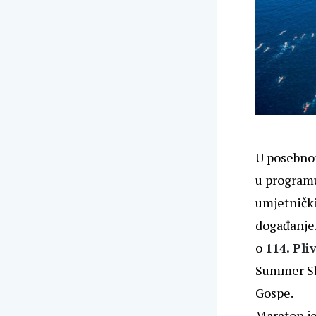
U posebnom
u programu
umjetnički
događanje.
o
114.
Pli
Summer Sho
Gospe.
Maraton je