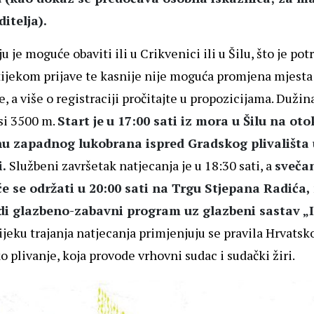
itelja).
u je moguće obaviti ili u Crikvenici ili u Šilu, što je po
tijekom prijave te kasnije nije moguća promjena mjesta
e, a više o registraciji pročitajte u propozicijama. Dužin
si 3500 m.
Start je
u 17:00 sati iz mora u Šilu na oto
rhu zapadnog lukobrana ispred Gradskog plivališta 
i.
Službeni završetak natjecanja je u 18:30 sati, a
sveča
e se održati u 20:00 sati na Trgu Stjepana Radića
edi glazbeno-zabavni program uz glazbeni sastav „I
ijeku trajanja natjecanja primjenjuju se pravila Hrvats
o plivanje, koja provode vrhovni sudac i sudački žiri.