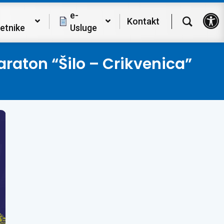
Op
e-
Kontakt
etnike
Usluge
raton “Šilo – Crikvenica”