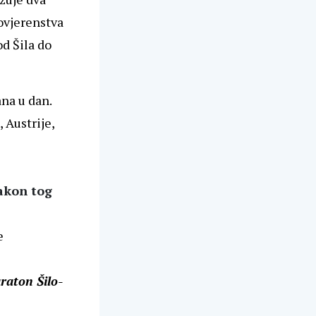
povjerenstva
d Šila do
ana u dan.
 Austrije,
akon tog
e
raton Šilo-