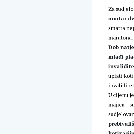
Za sudjelo
unutar dv
smatra nep
maratona.
Dob natje
mlađi pla
invalidit
uplati kot
invalidite
U cijenu j
majica – s
sudjelovan
prebivali
kotizacij