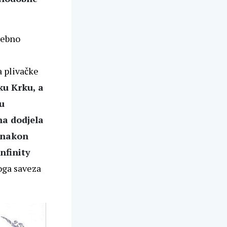
trebno
a plivačke
ku Krku, a
u
na dodjela
, nakon
nfinity
koga saveza