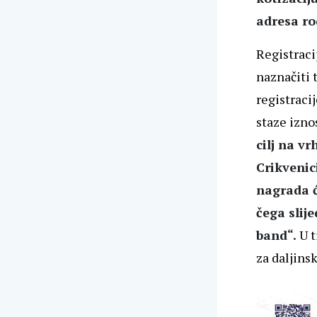
adresa rod
Registracij
naznačiti 
registracij
staze izno
cilj na v
Crikvenic
nagrada ć
čega slij
band“.
U t
za daljinsk