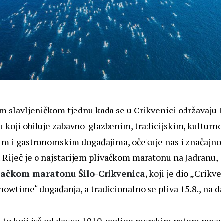
 slavljeničkom tjednu kada se u Crikvenici održavaju 
 koji obiluje zabavno-glazbenim, tradicijskim, kulturn
m i gastronomskim događajima, očekuje nas i značajno
 Riječ je o najstarijem plivačkom maratonu na Jadranu,
vačkom maratonu Šilo-Crikvenica
, koji je dio „Crikv
wtime“ događanja, a tradicionalno se pliva 15.8., na d
 to koji još od davne 1910. godine morskim putem pove