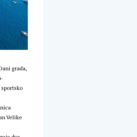
Dani grada,
o-
 sportsko
enica
an Velike
zuje dva