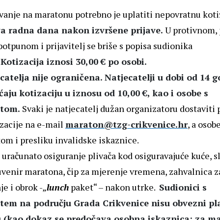
vanje na maratonu potrebno je uplatiti nepovratnu koti
a radna dana nakon izvršene prijave.
U protivnom, 
otpunom i prijavitelj se briše s popisa sudionika
Kotizacija iznosi 30,00 € po osobi.
catelja nije ograničena. Natjecatelji u dobi od 14 g
ćaju kotizaciju u iznosu od 10,00 €, kao i osobe s
etom.
Svaki je natjecatelj dužan organizatoru dostaviti 
izacije na e-mail
maraton@tzg-crikvenice.hr
, a osobe
tom i presliku invalidske iskaznice.
e uračunato osiguranje plivača kod osiguravajuće kuće, 
uvenir maratona, čip za mjerenje vremena, zahvalnica z
je i obrok -„
lunch
paket“ – nakon utrke.
Sudionici s
štem na području Grada Crikvenice nisu obvezni pla
u (kao dokaz se predočava osobna iskaznica; za m