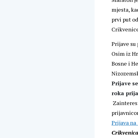
mjesta, ka
prvi put o
Crikvenice
Prijave su 
Osim iz Hr
Bosne i He
Nizozemske
Prijave s
roka prij
Zainteresi
prijavnico
Prijava na
Crikvenic