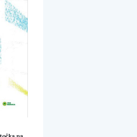
 točka
na