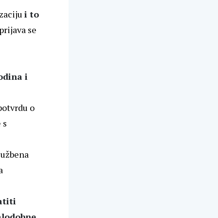
zaciju
i to
prijava se
odina i
potvrdu o
 s
službena
a
titi
alodobne