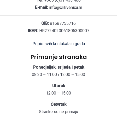
Tel:
+385 (0)51 455 400
E-mail:
info@crikvenica.hr
OIB:
81687755716
IBAN:
HR2724020061805300007
Popis svih kontakata u gradu
Primanje stranaka
Ponedjeljak, srijeda i petak
08:30 – 11:00 i 12:00 – 15:00
Utorak
12:00 – 15:00
Četvrtak
Stranke se ne primaju