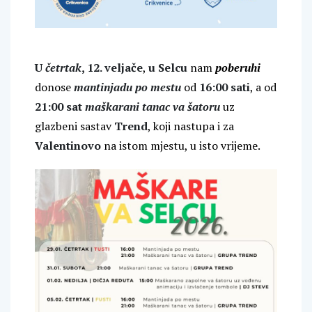
U
četrtak
, 12. veljače
,
u Selcu
nam
poberuhi
donose
mantinjadu po mestu
od
16:00 sati
, a od
21:00 sat
maškarani tanac va šatoru
uz
glazbeni sastav
Trend
, koji nastupa i za
Valentinovo
na istom mjestu, u isto vrijeme.