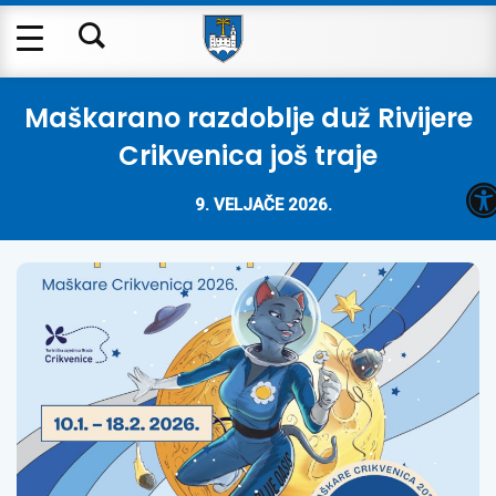
Maškarano razdoblje duž Rivijere
Crikvenica još traje
O
9. VELJAČE 2026.