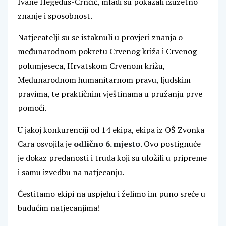
Ivane Hegedüs-Crnčić, mladi su pokazali izuzetno
znanje i sposobnost.
Natjecatelji su se istaknuli u provjeri znanja o
međunarodnom pokretu Crvenog križa i Crvenog
polumjeseca, Hrvatskom Crvenom križu,
Međunarodnom humanitarnom pravu, ljudskim
pravima, te praktičnim vještinama u pružanju prve
pomoći.
U jakoj konkurenciji od 14 ekipa, ekipa iz OŠ Zvonka
Cara osvojila je
odlično 6. mjesto
. Ovo postignuće
je dokaz predanosti i truda koji su uložili u pripreme
i samu izvedbu na natjecanju.
Čestitamo ekipi na uspjehu i želimo im puno sreće u
budućim natjecanjima!