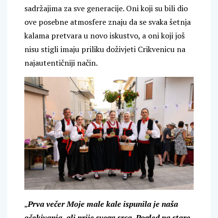
sadržajima za sve generacije. Oni koji su bili dio
ove posebne atmosfere znaju da se svaka šetnja
kalama pretvara u novo iskustvo, a oni koji još
nisu stigli imaju priliku doživjeti Crikvenicu na
najautentičniji način.
„
Prva večer Moje male kale ispunila je naša
očekivanja, ali prije svega srca. Pogled na stare