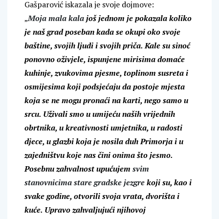
Gašparović iskazala je svoje dojmove:
„
Moja mala kala
još jednom je pokazala koliko
je naš grad poseban kada se okupi oko svoje
baštine, svojih ljudi i svojih priča. Kale su sinoć
ponovno oživjele, ispunjene mirisima domaće
kuhinje, zvukovima pjesme, toplinom susreta i
osmijesima koji podsjećaju da postoje mjesta
koja se ne mogu pronaći na karti, nego samo u
srcu. Uživali smo u umijeću naših vrijednih
obrtnika, u kreativnosti umjetnika, u radosti
djece, u glazbi koja je nosila duh Primorja i u
zajedništvu koje nas čini onima što jesmo.
Posebnu zahvalnost upućujem
svim
stanovnicima stare gradske jezgre
koji su, kao i
svake godine, otvorili svoja vrata, dvorišta i
kuće. Upravo zahvaljujući njihovoj