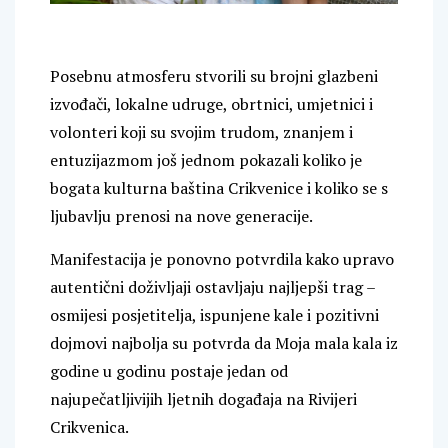
Posebnu atmosferu stvorili su brojni glazbeni
izvođači, lokalne udruge, obrtnici, umjetnici i
volonteri koji su svojim trudom, znanjem i
entuzijazmom još jednom pokazali koliko je
bogata kulturna baština Crikvenice i koliko se s
ljubavlju prenosi na nove generacije.
Manifestacija je ponovno potvrdila kako upravo
autentični doživljaji ostavljaju najljepši trag –
osmijesi posjetitelja, ispunjene kale i pozitivni
dojmovi najbolja su potvrda da Moja mala kala iz
godine u godinu postaje jedan od
najupečatljivijih ljetnih događaja na Rivijeri
Crikvenica.