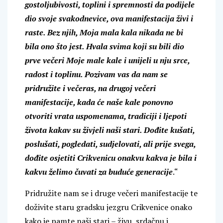
gostoljubivosti, toplini i spremnosti da podijele
dio svoje svakodnevice, ova manifestacija živi i
raste. Bez njih, Moja mala kala nikada ne bi
bila ono što jest. Hvala svima koji su bili dio
prve večeri Moje male kale i unijeli u nju srce,
radost i toplinu. Pozivam vas da nam se
pridružite i večeras, na drugoj večeri
manifestacije, kada će naše kale ponovno
otvoriti vrata uspomenama, tradiciji i ljepoti
života kakav su živjeli naši stari. Dođite kušati,
poslušati, pogledati, sudjelovati, ali prije svega,
dođite osjetiti Crikvenicu onakvu kakva je bila i
kakvu želimo čuvati za buduće generacije
.“
Pridružite nam se i druge večeri manifestacije te
doživite staru gradsku jezgru Crikvenice onako
kako je pamte naši stari – živu, srdačnu i