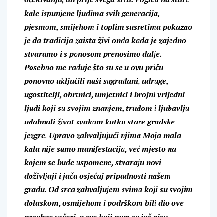
kale ispunjene ljudima svih generacija,
pjesmom, smijehom i toplim susretima pokazao
je da tradicija zaista živi onda kada je zajedno
stvaramo i s ponosom prenosimo dalje.
Posebno me raduje što su se u ovu priču
ponovno uključili naši sugrađani, udruge,
ugostitelji, obrtnici, umjetnici i brojni vrijedni
ljudi koji su svojim znanjem, trudom i ljubavlju
udahnuli život svakom kutku stare gradske
jezgre. Upravo zahvaljujući njima Moja mala
kala nije samo manifestacija, već mjesto na
kojem se bude uspomene, stvaraju novi
doživljaji i jača osjećaj pripadnosti našem
gradu. Od srca zahvaljujem svima
koji su svojim
dolaskom, osmijehom i podrškom bili dio ove
posebne večeri, a sve koji nam se još nisu