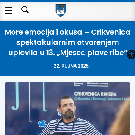
More emocija i okusa – Crikvenica
spektakularnim otvorenjem
O
uplovila u 13. „Mjesec plave ribe“
22. RUJNA 2025.