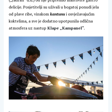
(„Jadran“ d.d.) od nje pripremio maštovite gastro
delicije. Posjetitelji su uživali u bogatoj ponudi jela
od plave ribe, vinskom
kantunu
i osvježavajućim
koktelima, a sve je dodatno upotpunila odlična
atmosfera uz nastup
Klape
„Kampanel“.