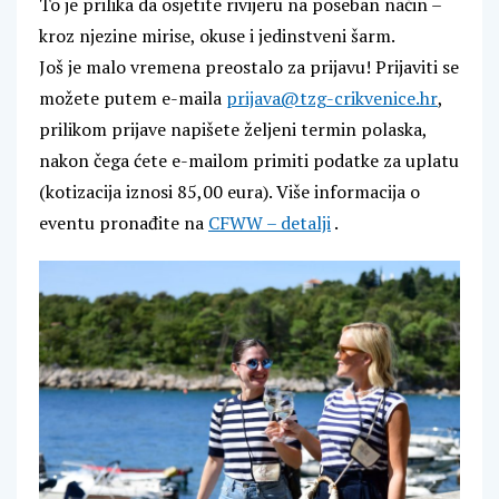
To je prilika da osjetite rivijeru na poseban način –
kroz njezine mirise, okuse i jedinstveni šarm.
Još je malo vremena preostalo za prijavu! Prijaviti se
možete putem e-maila
prijava@tzg-crikvenice.hr
,
prilikom prijave napišete željeni termin polaska,
nakon čega ćete e-mailom primiti podatke za uplatu
(kotizacija iznosi 85,00 eura). Više informacija o
eventu pronađite na
CFWW – detalji
.