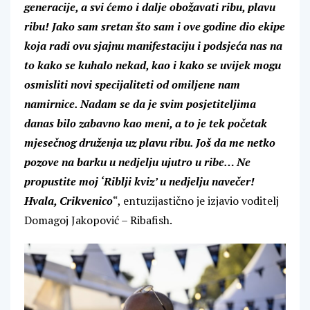
generacije, a svi ćemo i dalje obožavati ribu, plavu
ribu! Jako sam sretan što sam i ove godine dio ekipe
koja radi ovu sjajnu manifestaciju i podsjeća nas na
to kako se kuhalo nekad, kao i kako se uvijek mogu
osmisliti novi specijaliteti od omiljene nam
namirnice. Nadam se da je svim posjetiteljima
danas bilo zabavno kao meni, a to je tek početak
mjesečnog druženja uz plavu ribu. Još da me netko
pozove na barku u nedjelju ujutro u ribe… Ne
propustite moj ‘Riblji kviz’ u nedjelju navečer!
Hvala, Crikvenico
“, entuzijastično je izjavio voditelj
Domagoj Jakopović – Ribafish.