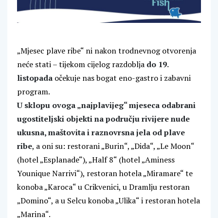
„Mjesec plave ribe“ ni nakon trodnevnog otvorenja
neće stati – tijekom cijelog razdoblja
do 19.
listopada
očekuje nas bogat eno-gastro i zabavni
program.
U sklopu ovoga „najplavijeg“ mjeseca odabrani
ugostiteljski objekti na području rivijere nude
ukusna, maštovita i raznovrsna jela od plave
ribe
, a oni su: restorani „Burin“, „Dida“, „Le Moon“
(hotel „Esplanade“), „Half 8“ (hotel „Aminess
Younique Narrivi“), restoran hotela „Miramare“ te
konoba „Karoca“ u Crikvenici, u Dramlju restoran
„Domino“, a u Selcu konoba „Ulika“ i restoran hotela
„Marina“.