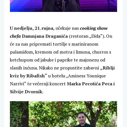
U nedjelju, 21. rujna
, očekuje nas
cooking show
chefa
Damnjana Draganića
(restoran „Dida“). On
će za nas pripremati tortilje s mariniranom
palamidom, kremom od motra i limuna, churros s
ketchupom od jabuke i paprike te majonezu od
slanih inćuna. Nikako ne propustite zabavni
„Riblji
kviz by Ribafish“
u hotelu „Aminess Younique
Narrivi“ te večernji koncert
Marka Pecotića Peca i
Silvije Dvornik
.