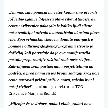
„
Iznimno smo ponosni na večer kojom smo otvorili
još jedno izdanje ‘Mjeseca plave ribe’. Atmosfera u
centru Crikvenice pokazala je koliko ljudi cijene
našu tradiciju i uživaju u autentičnim okusima plave
ribe. Spoj vrhunskih chefova, domaće eno-gastro
ponude i odličnog glazbenog programa stvorio je
doživljaj koji potvrđuje da je ova manifestacija
postala prepoznatljiv zaštitni znak naše rivijere.
Zahvaljujem svim partnerima i posjetiteljima na
podršci, a pred nama su još brojni sadržaji kroz koje
ćemo nastaviti pričati priču o moru, zajedništvu i
našoj rivijeri
“, istaknula je direktorica TZG
Crikvenice Marijana Biondić.
„
Mijenjat će se države, padati vlade, rađati nove