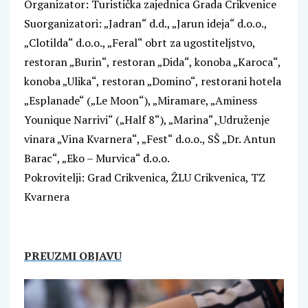
Organizator: Turistička zajednica Grada Crikvenice
Suorganizatori: „Jadran“ d.d., „Jarun ideja“ d.o.o.,
„Clotilda“ d.o.o., „Feral“ obrt za ugostiteljstvo,
restoran „Burin“, restoran „Dida“, konoba „Karoca“,
konoba „Ulika“, restoran „Domino“, restorani hotela
„Esplanade“ („Le Moon“), „Miramare, „Aminess
Younique Narrivi“ („Half 8“), „Marina“
,
Udruženje
vinara „Vina Kvarnera“, „Fest“ d.o.o., SŠ „Dr. Antun
Barac“, „Eko – Murvica“ d.o.o.
Pokrovitelji: Grad Crikvenica, ŽLU Crikvenica, TZ
Kvarnera
PREUZMI OBJAVU