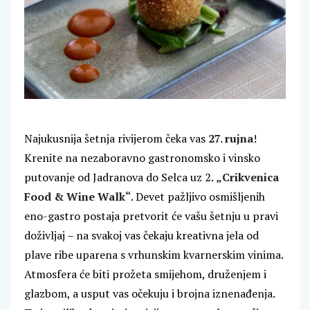
Najukusnija šetnja rivijerom čeka vas
27. rujna
!
Krenite na nezaboravno gastronomsko i vinsko
putovanje od Jadranova do Selca uz 2.
„Crikvenica
Food & Wine Walk“
. Devet pažljivo osmišljenih
eno-gastro postaja pretvorit će vašu šetnju u pravi
doživljaj – na svakoj vas čekaju kreativna jela od
plave ribe uparena s vrhunskim kvarnerskim vinima.
Atmosfera će biti prožeta smijehom, druženjem i
glazbom, a usput vas očekuju i brojna iznenađenja.