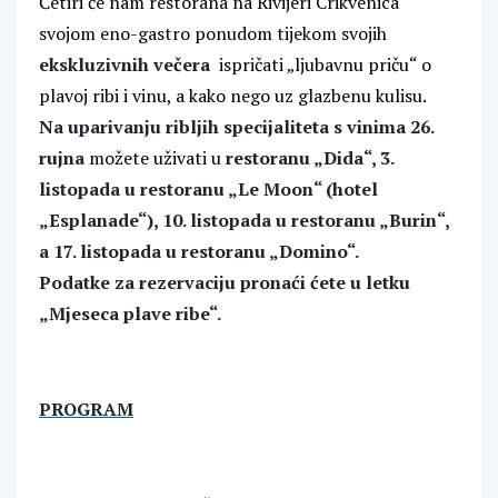
Četiri će nam restorana na Rivijeri Crikvenica
svojom eno-gastro ponudom tijekom svojih
ekskluzivnih večera
ispričati „ljubavnu priču“ o
plavoj ribi i vinu, a kako nego uz glazbenu kulisu.
Na uparivanju ribljih specijaliteta s vinima 26.
rujna
možete uživati u
restoranu „Dida“, 3.
listopada u restoranu „Le Moon“ (hotel
„Esplanade“), 10. listopada u restoranu „Burin“,
a 17. listopada u restoranu „Domino“.
Podatke za rezervaciju pronaći ćete u letku
„Mjeseca plave ribe“.
PROGRAM