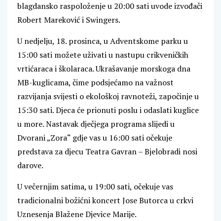
blagdansko raspoloženje u 20:00 sati uvode izvođači
Robert Mareković i Swingers.
U nedjelju, 18. prosinca, u Adventskome parku u
15:00 sati možete uživati u nastupu crikveničkih
vrtićaraca i školaraca. Ukrašavanje morskoga dna
MB-kuglicama, čime podsjećamo na važnost
razvijanja svijesti o ekološkoj ravnoteži, započinje u
15:30 sati. Djeca će prionuti poslu i odaslati kuglice
u more. Nastavak dječjega programa slijedi u
Dvorani „Zora“ gdje vas u 16:00 sati očekuje
predstava za djecu Teatra Gavran – Bjelobradi nosi
darove.
U večernjim satima, u 19:00 sati, očekuje vas
tradicionalni božićni koncert Jose Butorca u crkvi
Uznesenja Blažene Djevice Marije.