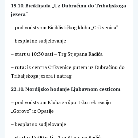
15.10. Biciklijada „Uz Dubračinu do Tribaljskoga
jezera“
– pod vodstvom Biciklističkog kluba „Crikvenica“
– besplatno sudjelovanje
– start u 10:30 sati – Trg Stjepana Radića
– ruta: iz centra Crikvenice putem uz Dubračinu do
Tribaljskoga jezera i natrag
22.10. Nordijsko hodanje Ljubavnom cesticom
– pod vodstvom Kluba za športsku rekreaciju
„Gorovo“ iz Opatije
– besplatno sudjelovanje
– start u 15:00 sati – Trg Stjepana Radića