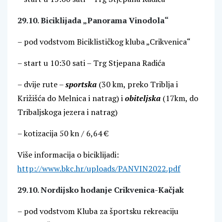
29.10. Biciklijada „Panorama Vinodola“
– pod vodstvom Biciklističkog kluba „Crikvenica“
– start u 10:30 sati – Trg Stjepana Radića
– dvije rute –
sportska
(30 km, preko Triblja i
Križišća do Melnica i natrag) i
obiteljska
(17km, do
Tribaljskoga jezera i natrag)
– kotizacija 50 kn / 6,64 €
Više informacija o biciklijadi:
http://www.bkc.hr/uploads/PANVIN2022.pdf
29.10. Nordijsko hodanje Crikvenica-Kačjak
– pod vodstvom Kluba za športsku rekreaciju