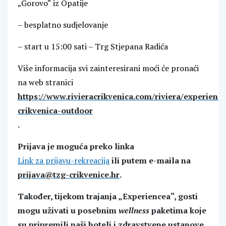
„Gorovo“ iz Opatije
– besplatno sudjelovanje
– start u 15:00 sati – Trg Stjepana Radića
Više informacija svi zainteresirani moći će pronaći
na web stranici
https://www.rivieracrikvenica.com/riviera/experienc
crikvenica-outdoor
.
Prijava je moguća preko linka
Link za prijavu-rekreacija
ili putem e-maila na
prijava@tzg-crikvenice.hr
.
Također, tijekom trajanja „Experiencea“, gosti
mogu uživati u posebnim
wellness
paketima koje
su pripremili naši hoteli i zdravstvene ustanove