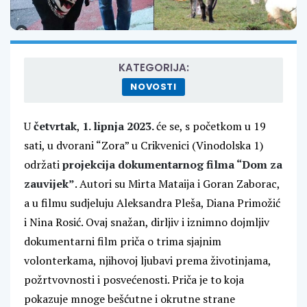
KATEGORIJA:
NOVOSTI
U
četvrtak
,
1. lipnja 2023.
će se, s početkom u 19
sati, u dvorani “Zora” u Crikvenici (Vinodolska 1)
održati
projekcija dokumentarnog filma “Dom za
zauvijek”
. Autori su Mirta Mataija i Goran Zaborac,
a u filmu sudjeluju Aleksandra Pleša, Diana Primožić
i Nina Rosić. Ovaj snažan, dirljiv i iznimno dojmljiv
dokumentarni film priča o trima sjajnim
volonterkama, njihovoj ljubavi prema životinjama,
požrtvovnosti i posvećenosti. Priča je to koja
pokazuje mnoge bešćutne i okrutne strane