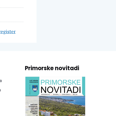
register
Primorske novitadi
a
a