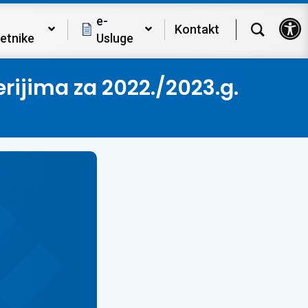
Op
e-
Kontakt
etnike
Usluge
erijima za 2022./2023.g.