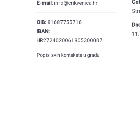
Čet
E-mail:
info@crikvenica.hr
Str
OIB:
81687755716
Dn
IBAN:
11:
HR2724020061805300007
Popis svih kontakata u gradu