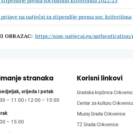
 stipendije prema socijalnim kriterijima 2022/23
prijave na natječaj za stipendije prema soc. kriterijima
NI OBRAZAC:
https://som-natjecaj.eu/
authentication/
imanje stranaka
Korisni linkovi
edjeljak, srijeda i petak
Gradska knjižnica Crikvenic
30 – 11:00 i 12:00 – 15:00
Centar za kulturu Crikvenic
rak
Muzej Grada Crikvenice
00 – 15:00
TZ Grada Crikvenice