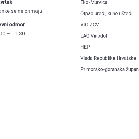
vrtak
Eko-Murvica
anke se ne primaju
Otpad uredi, kune uštedi
evni odmor
VIO ZCV
00 – 11:30
LAG Vinodol
HEP
Vlada Republike Hrvatske
Primorsko-goranska župani