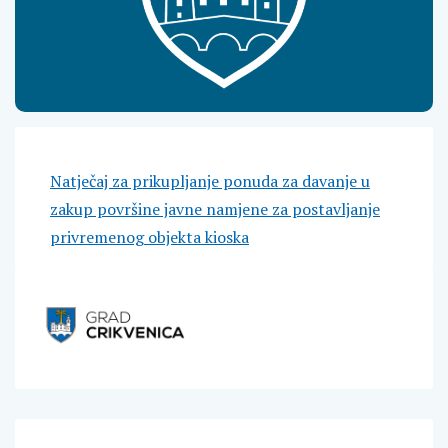
Natječaj za prikupljanje ponuda za davanje u
zakup površine javne namjene za postavljanje
privremenog objekta kioska