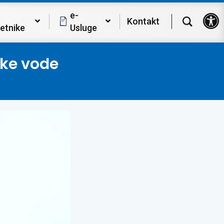
Op
e-
Kontakt
etnike
Usluge
ke vode