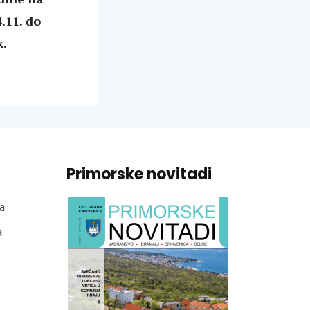
.11. do
k.
Primorske novitadi
a
a