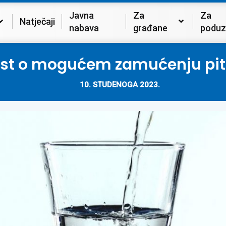
Javna
Za
Za
Natječaji
nabava
građane
poduz
est o mogućem zamućenju pit
10. STUDENOGA 2023.