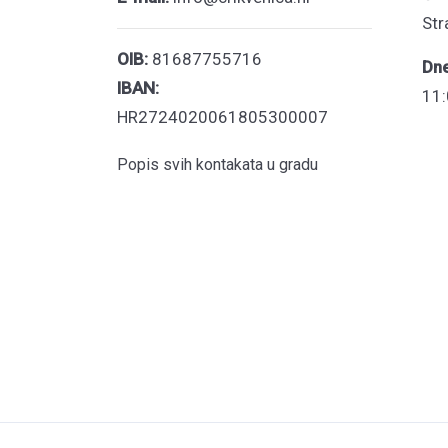
Str
OIB:
81687755716
Dn
IBAN:
11:
HR2724020061805300007
Popis svih kontakata u gradu