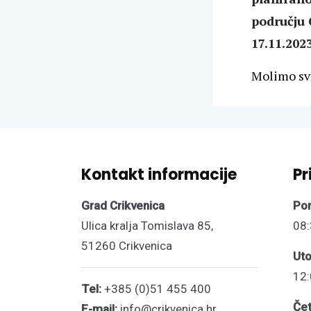
području 
17.11.202
Molimo sve
Kontakt informacije
Pr
Grad Crikvenica
Pon
Ulica kralja Tomislava 85,
08:
51260 Crikvenica
Uto
12:
Tel:
+385 (0)51 455 400
Čet
E-mail:
info@crikvenica.hr