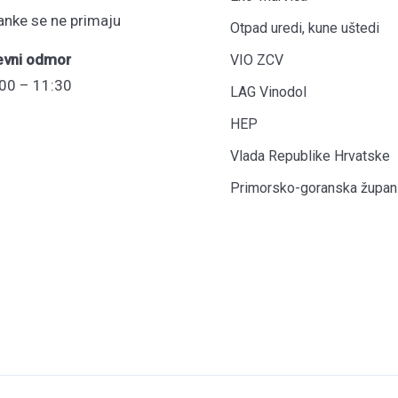
anke se ne primaju
Otpad uredi, kune uštedi
evni odmor
VIO ZCV
00 – 11:30
LAG Vinodol
HEP
Vlada Republike Hrvatske
Primorsko-goranska župani