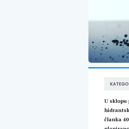
KATEGOR
U sklopu 
hidrantsk
članka 40.
planirano