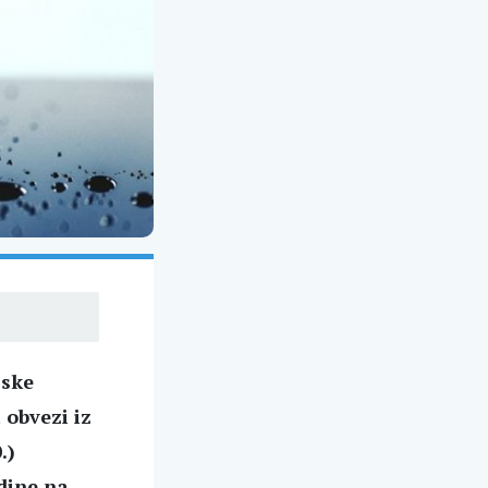
jske
obvezi iz
.)
odine na