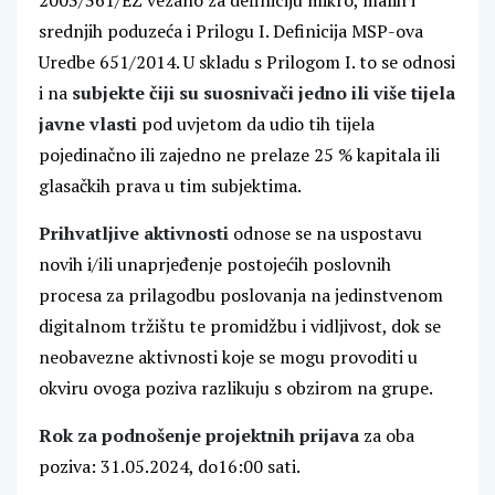
2003/361/EZ vezano za definiciju mikro, malih i
srednjih poduzeća i Prilogu I. Definicija MSP-ova
Uredbe 651/2014. U skladu s Prilogom I. to se odnosi
i na
subjekte čiji su suosnivači jedno ili više tijela
javne vlasti
pod uvjetom da udio tih tijela
pojedinačno ili zajedno ne prelaze 25 % kapitala ili
glasačkih prava u tim subjektima.
Prihvatljive aktivnosti
odnose se na uspostavu
novih i/ili unaprjeđenje postojećih poslovnih
procesa za prilagodbu poslovanja na jedinstvenom
digitalnom tržištu te promidžbu i vidljivost, dok se
neobavezne aktivnosti koje se mogu provoditi u
okviru ovoga poziva razlikuju s obzirom na grupe.
Rok za podnošenje projektnih prijava
za oba
poziva: 31.05.2024, do16:00 sati.