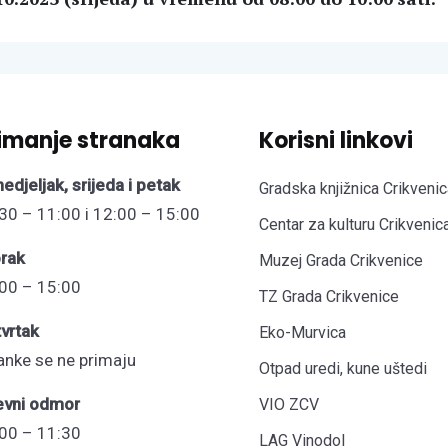
imanje stranaka
Korisni linkovi
edjeljak, srijeda i petak
Gradska knjižnica Crikvenic
30 – 11:00 i 12:00 – 15:00
Centar za kulturu Crikvenic
rak
Muzej Grada Crikvenice
00 – 15:00
TZ Grada Crikvenice
vrtak
Eko-Murvica
anke se ne primaju
Otpad uredi, kune uštedi
evni odmor
VIO ZCV
00 – 11:30
LAG Vinodol