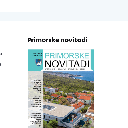
Primorske novitadi
a
a