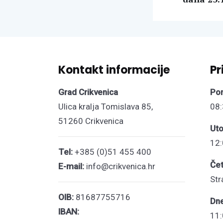
Kontakt informacije
Pr
Grad Crikvenica
Pon
Ulica kralja Tomislava 85,
08:
51260 Crikvenica
Uto
12:
Tel:
+385 (0)51 455 400
Čet
E-mail:
info@crikvenica.hr
Str
OIB:
81687755716
Dn
IBAN:
11: