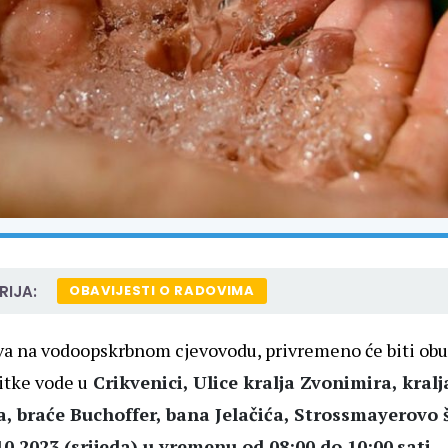
IJA:
OBAVIJESTI O RADOVIMA
a na vodoopskrbnom cjevovodu, privremeno će biti obu
itke vode u
Crikvenici,
Ulice kralja Zvonimira, kralj
, braće Buchoffer, bana Jelačića, Strossmayerovo š
10.2023 (srijeda)
u vremenu
od 08:00 do 10:00
sati.