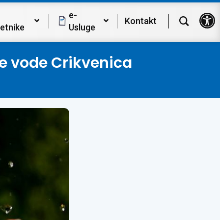
Op
e-
Kontakt
etnike
Usluge
ke vode Crikvenica