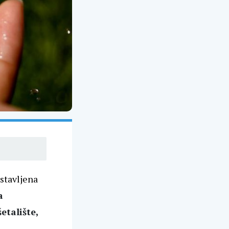
stavljena
a
etalište,