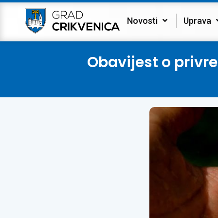
Novosti
Uprava
Obavijest o privr