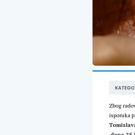
KATEGOR
Zbog radov
isporuka p
Tomislava
dana
25.