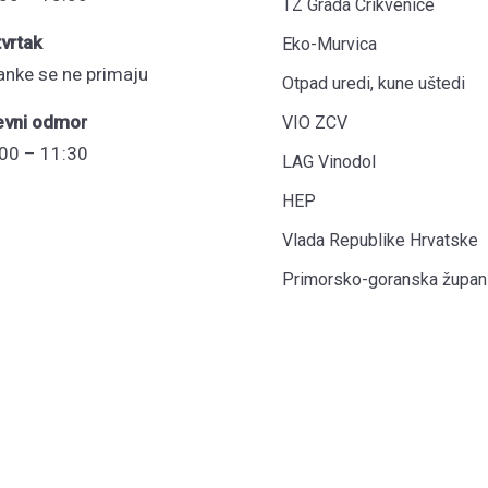
TZ Grada Crikvenice
vrtak
Eko-Murvica
anke se ne primaju
Otpad uredi, kune uštedi
evni odmor
VIO ZCV
00 – 11:30
LAG Vinodol
HEP
Vlada Republike Hrvatske
Primorsko-goranska župani