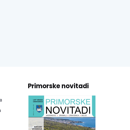
Primorske novitadi
a
a