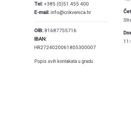
Tel:
+385 (0)51 455 400
Čet
E-mail:
info@crikvenica.hr
Str
OIB:
81687755716
Dn
IBAN:
11:
HR2724020061805300007
Popis svih kontakata u gradu