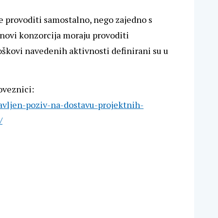
 se provoditi samostalno, nego zajedno s
lanovi konzorcija moraju provoditi
troškovi navedenih aktivnosti definirani su u
oveznici:
javljen-poziv-na-dostavu-projektnih-
/