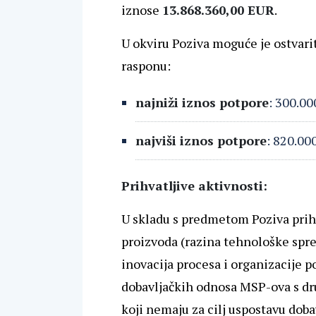
iznose
13.868.360,00 EUR
.
U okviru Poziva moguće je ostvari
rasponu:
najniži iznos potpore
: 300.0
najviši iznos potpore
: 820.00
Prihvatljive aktivnosti:
U skladu s predmetom Poziva prihv
proizvoda (razina tehnološke spre
inovacija procesa i organizacije 
dobavljačkih odnosa MSP-ova s dr
koji nemaju za cilj uspostavu doba