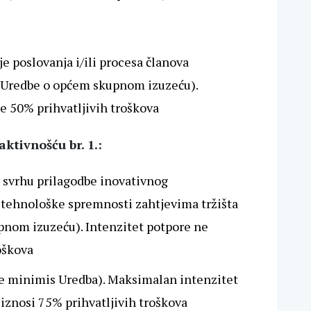
e poslovanja i/ili procesa članova
. Uredbe o općem skupnom izuzeću).
e 50% prihvatljivih troškova
ktivnošću br. 1.:
u svrhu prilagodbe inovativnog
 tehnološke spremnosti zahtjevima tržišta
pnom izuzeću). Intenzitet potpore ne
oškova
de minimis Uredba). Maksimalan intenzitet
 iznosi 75% prihvatljivih troškova