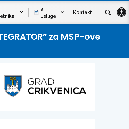
Op
e-
Kontakt
etnike
Usluge
INTEGRATOR” za MSP-ove