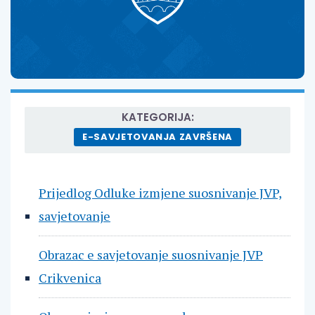
KATEGORIJA:
E-SAVJETOVANJA ZAVRŠENA
Prijedlog Odluke izmjene suosnivanje JVP,
savjetovanje
Obrazac e savjetovanje suosnivanje JVP
Crikvenica