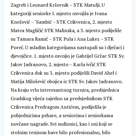
Zagreb i Leonard Kršovnik – STK Matulji. U
kategoriji seniorke I. mjesto osvojila je Ivana
Knežević – ‘Sambić – STK Crikvenica, 2. mjesto
Matea Magličić STK Malinska, a 3. mjesto podijelile
su Tamara Ramić – STK Pula i Ana Lukez – STK
Poreč. U mladim kategorijama nastupali su i dječaci i
djevojčice. 1. mjesto osvojio je Gabrijel Gržac STK Sv.
Jakov Jadranovo, 2. mjesto – Karla ivčić STK
Crikvenica dok su 3. mjesto podijelili David Ahel i
Matija Milošević obojica iz STK Sv. Jakov Jadranovo.
Na kraju vrlo interesantnog turnira, predsjednica
Gradskog vijeća zajedno sa predsjednikom STK
Crikvenica Predragom Antićem, podijelila je
pobjednicima pehare, a seniorima i seniorkama
novčane nagrade. Svi sudionici, kao i oni koji se
stolnim tenisom bave bilo profesionalno, bilo