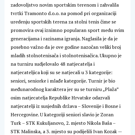
zadovoljstvo novim sportskim terenom i zahvalila
tvrtki Tramonto d.o.o. na pomod pri organizaciji
uredenju sportskih terena za stolni tenis čime se
promovira ovaj iznimno popularan sport medu svim
generacijama i razinama igranja. Naglasila je da je
posebno važno da je ove godine nazočan veliki broj
mladih stolnotenisača i stolnotenisačica. Ukupno je
na turniru sudjelovalo 48 natjecatelja i
natjecateljica koji su se natjecali u 3 kategorije:
seniori, seniorke i mlađe kategorije. Turnir je bio
međunarodnog karaktera jer su se turniru „Plaža”
osim natjecatelja Republike Hrvatske odazvali
natjecatelji iz susjednih država – Slovenije i Bosne i
Hercegovine. U kategoriji seniori slavio je Zoran
Turk – STK Kukuljanovo, 2. mjesto Nikola Baša –
STK Malinska, a 3. mjesto su podijelili Ivan Kozak —