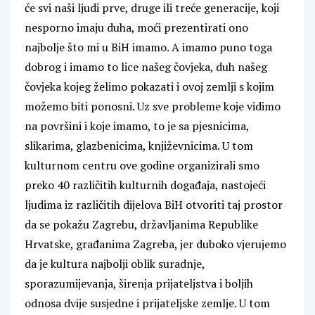
će svi naši ljudi prve, druge ili treće generacije, koji
nesporno imaju duha, moći prezentirati ono
najbolje što mi u BiH imamo. A imamo puno toga
dobrog i imamo to lice našeg čovjeka, duh našeg
čovjeka kojeg želimo pokazati i ovoj zemlji s kojim
možemo biti ponosni. Uz sve probleme koje vidimo
na površini i koje imamo, to je sa pjesnicima,
slikarima, glazbenicima, književnicima. U tom
kulturnom centru ove godine organizirali smo
preko 40 različitih kulturnih događaja, nastojeći
ljudima iz različitih dijelova BiH otvoriti taj prostor
da se pokažu Zagrebu, državljanima Republike
Hrvatske, građanima Zagreba, jer duboko vjerujemo
da je kultura najbolji oblik suradnje,
sporazumijevanja, širenja prijateljstva i boljih
odnosa dvije susjedne i prijateljske zemlje. U tom