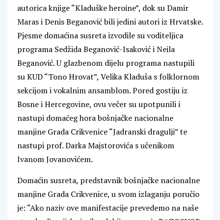
autorica knjige “Kladuške heroine”, dok su Damir
Maras i Denis Beganović bili jedini autori iz Hrvatske.
Pjesme domaćina susreta izvodile su voditeljica
programa Sedžida Beganović-Isaković i Neila
Beganović. U glazbenom dijelu programa nastupili
su KUD “Tono Hrovat”, Velika Kladuša s folklornom
sekcijom i vokalnim ansamblom. Pored gostiju iz
Bosne i Hercegovine, ovu večer su upotpunili i
nastupi domaćeg hora bošnjačke nacionalne
manjine Grada Crikvenice “Jadranski dragulji” te
nastupi prof. Darka Majstorovića s učenikom
Ivanom Jovanovićem.
Domaćin susreta, predstavnik bošnjačke nacionalne
manjine Grada Crikvenice, u svom izlaganju poručio
je: “Ako naziv ove manifestacije prevedemo na naše