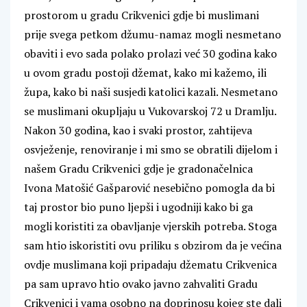
prostorom u gradu Crikvenici gdje bi muslimani
prije svega petkom džumu-namaz mogli nesmetano
obaviti i evo sada polako prolazi već 30 godina kako
u ovom gradu postoji džemat, kako mi kažemo, ili
župa, kako bi naši susjedi katolici kazali. Nesmetano
se muslimani okupljaju u Vukovarskoj 72 u Dramlju.
Nakon 30 godina, kao i svaki prostor, zahtijeva
osvježenje, renoviranje i mi smo se obratili dijelom i
našem Gradu Crikvenici gdje je gradonačelnica
Ivona Matošić Gašparović nesebično pomogla da bi
taj prostor bio puno ljepši i ugodniji kako bi ga
mogli koristiti za obavljanje vjerskih potreba. Stoga
sam htio iskoristiti ovu priliku s obzirom da je većina
ovdje muslimana koji pripadaju džematu Crikvenica
pa sam upravo htio ovako javno zahvaliti Gradu
Crikvenici i vama osobno na doprinosu kojeg ste dali