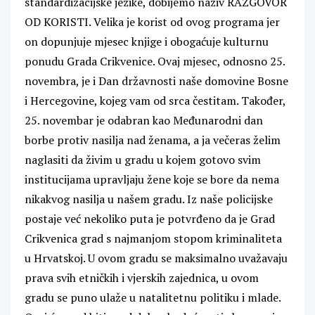
standardizacijske jezike, dobijemo naziv RAZGOVOR
OD KORISTI. Velika je korist od ovog programa jer
on dopunjuje mjesec knjige i obogaćuje kulturnu
ponudu Grada Crikvenice. Ovaj mjesec, odnosno 25.
novembra, je i Dan državnosti naše domovine Bosne
i Hercegovine, kojeg vam od srca čestitam. Također,
25. novembar je odabran kao Međunarodni dan
borbe protiv nasilja nad ženama, a ja večeras želim
naglasiti da živim u gradu u kojem gotovo svim
institucijama upravljaju žene koje se bore da nema
nikakvog nasilja u našem gradu. Iz naše policijske
postaje već nekoliko puta je potvrđeno da je Grad
Crikvenica grad s najmanjom stopom kriminaliteta
u Hrvatskoj. U ovom gradu se maksimalno uvažavaju
prava svih etničkih i vjerskih zajednica, u ovom
gradu se puno ulaže u natalitetnu politiku i mlade.