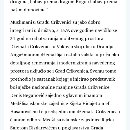
drugima, ljubav prema dragom Bogu i ljubav prema
našim domovima.”
Muslimani u Gradu Crikvenici su jako dobro
integrirani u društvo, a 13.9. ove godine navršilo se
31 godina od otvaranja molitvenog prostora
Džemata Crikvenica u Vukovarskoj ulici u Dramlju.
Angažmanom džematlija i ostalih vakifa, u priču oko
detaljnog renoviranja i moderniziranja navedenog
prostora uključio se i Grad Crikvenica. Svemu tome
prethodio je sastanak kojeg je inicirao predstavnik
bošnjačke nacionalne manjine Grada Crikvenice
Denis Beganović zajedno s glavnim imamom
Medžlisa islamske zajednice Rijeka Hidajetom ef.
Hasanovićem te predsjednikom džemata Crikvenica i
članom odbora Medžlisa islamske zajednice Rijeka
Safetom Dizdarevićem u poglavarstvu Grada